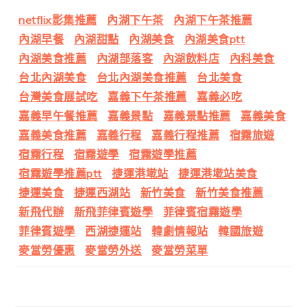
netflix影集推薦
內湖下午茶
內湖下午茶推薦
內湖早餐
內湖甜點
內湖美食
內湖美食ptt
內湖美食推薦
內湖部落客
內湖飲料店
內科美食
台北內湖美食
台北內湖美食推薦
台北美食
台灣美食展試吃
嘉義下午茶推薦
嘉義必吃
嘉義早午餐推薦
嘉義景點
嘉義景點推薦
嘉義美食
嘉義美食推薦
嘉義行程
嘉義行程推薦
宿霧旅遊
宿霧行程
宿霧遊學
宿霧遊學推薦
宿霧遊學推薦ptt
捷運港墘站
捷運港墘站美食
捷運美食
捷運西湖站
新竹美食
新竹美食推薦
新飛代辦
新飛菲律賓遊學
菲律賓宿霧遊學
菲律賓遊學
西湖捷運站
韓劇情報站
韓國旅遊
麥當勞優惠
麥當勞外送
麥當勞菜單