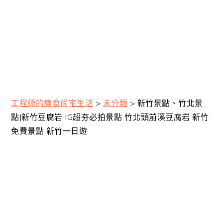
工程師的癮食尚宅生活
>
未分類
>
新竹景點、竹北景
點|新竹豆腐岩 IG超夯必拍景點 竹北頭前溪豆腐岩 新竹
免費景點 新竹一日遊