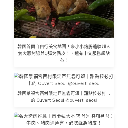
韓國首爾自由行美食地圖！來小小烤腸體驗超人
氣大蔥烤腸與Q彈烤豬皮！，還有中文服務超貼
心！
韓國景福宮西村限定巨無霸可頌｜甜點控必打卡
的 Ouvert Seoul @ouvert_seoul