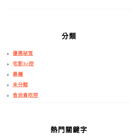
分類
優惠祕笈
宅影3c控
專欄
未分類
食尚貪吃控
熱門關鍵字