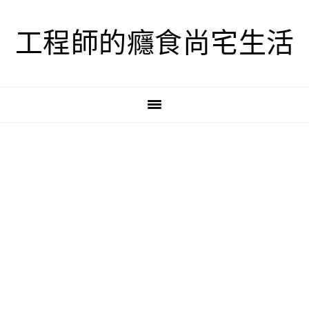
跳
跳
跳
至
至
至
工程師的癮食尚宅生活
主
主
主
要
要
要
導
內
資
覽
容
訊
欄