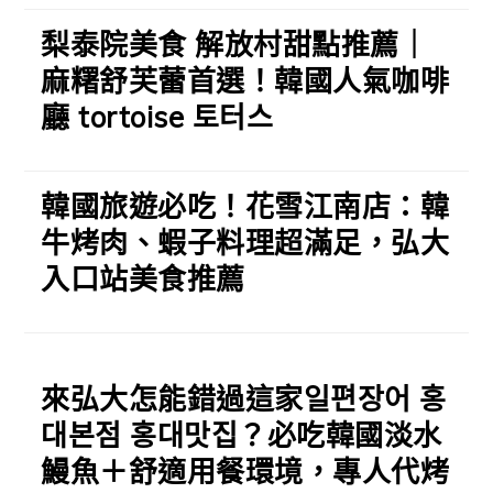
梨泰院美食 解放村甜點推薦｜
麻糬舒芙蕾首選！韓國人氣咖啡
廳 tortoise 토터스
韓國旅遊必吃！花雪江南店：韓
牛烤肉、蝦子料理超滿足，弘大
入口站美食推薦
來弘大怎能錯過這家일편장어 홍
대본점 홍대맛집？必吃韓國淡水
鰻魚＋舒適用餐環境，專人代烤