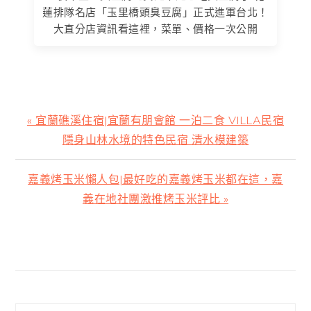
蓮排隊名店「玉里橋頭臭豆腐」正式進軍台北！
大直分店資訊看這裡，菜單、價格一次公開
上
« 宜蘭礁溪住宿|宜蘭有朋會館 一泊二食 VILLA民宿
一
隱身山林水境的特色民宿 清水模建築
篇
文
下
嘉義烤玉米懶人包|最好吃的嘉義烤玉米都在這，嘉
章:
一
義在地社團激推烤玉米評比 »
篇
文
主
章:
要
資