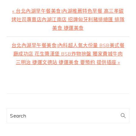
上
« 台北內湖早午餐美食|內湖推薦特色早餐 高三孝碳
一
烤吐司專賣店內湖江南店 招牌匈牙利豬排總匯 排隊
篇
美食 捷運美食
文
章:
下
台北內湖早午餐美食|內科超人氣大份量 BSB美式餐
一
廳成功店 花生醬漢堡 BSB炸物拚盤 獨家費城牛肉
篇
三明治 捷運文德站 捷運美食 要預約 提供插座 »
文
章:
主
要
資
訊
Search
欄