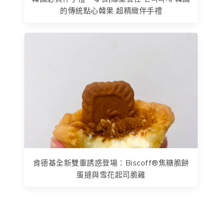
的傳統點心韓果 超精緻伴手禮
肯德基全新雙重誘惑登場：Biscoff®焦糖脆餅
蛋撻與雪花起司脆雞