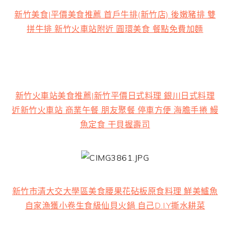
新竹美食|平價美食推薦 首戶牛排(新竹店) 後嫩豬排 雙
拼牛排 新竹火車站附近 圓環美食 餐點免費加麵
新竹火車站美食推薦|新竹平價日式料理 銀川日式料理
近新竹火車站 商業午餐 朋友聚餐 停車方便 海膽手捲 鰻
魚定食 干貝握壽司
新竹市清大交大學區美食腰果花砧板原食料理 鮮美鱸魚
自家漁獲小卷生食級仙貝火鍋 自己D.I.Y撕水耕菜