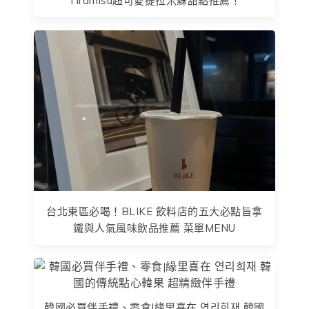
Tiramisu超可愛提拉米蘇甜點推薦！
台北東區必喝！BLIKE 飲料店的五大必點旨拿
鐵與人氣風味飲品推薦 菜單MENU
韓國必買伴手禮、零食|緣里喜在 연리희재 韓國