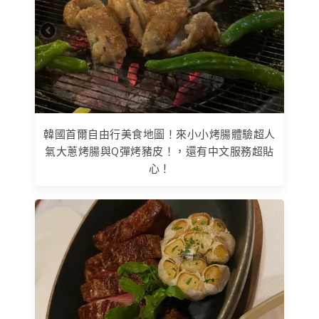
韓國首爾自由行美食地圖！來小小烤腸體驗超人
氣大蔥烤腸與Q彈烤豬皮！，還有中文服務超貼
心！