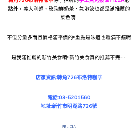
轉角726布洛特咖啡
除了招牌的
手工窯烤披薩PIZZA
必
點外，義大利麵、玫瑰鮮奶茶、氣泡飲也都是滿推薦的
菜色唷!!
不但分量多而且價格滿平價的!!重點是味道也還滿不錯呢
是我滿推薦的新竹美食唷!!新竹美食真的推薦不完~~
店家資訊:轉角726布洛特咖啡
電話:03-5201560
地址:新竹市明湖路726號
FELICIA