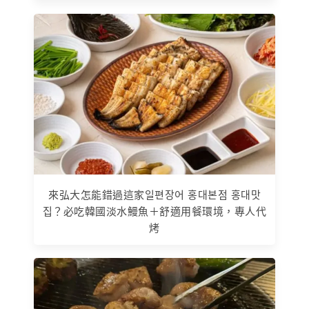
來弘大怎能錯過這家일편장어 홍대본점 홍대맛
집？必吃韓國淡水鰻魚＋舒適用餐環境，專人代
烤