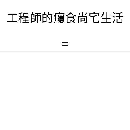
跳
跳
跳
至
至
至
工程師的癮食尚宅生活
主
主
主
要
要
要
導
內
資
覽
容
訊
欄