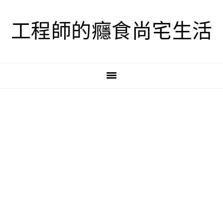
跳
跳
跳
至
至
至
工程師的癮食尚宅生活
主
主
主
要
要
要
導
內
資
覽
容
訊
欄