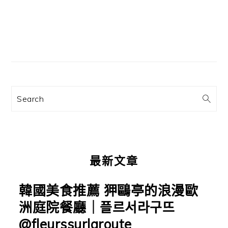
主
要
資
訊
Search
欄
最新文章
韓國美食推薦 狎鷗亭的浪漫歐
洲庭院餐廳｜플르서라구뜨
@fleurssurlaroute