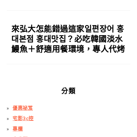
來弘大怎能錯過這家일편장어 홍
대본점 홍대맛집？必吃韓國淡水
鰻魚＋舒適用餐環境，專人代烤
分類
優惠祕笈
宅影3c控
專欄