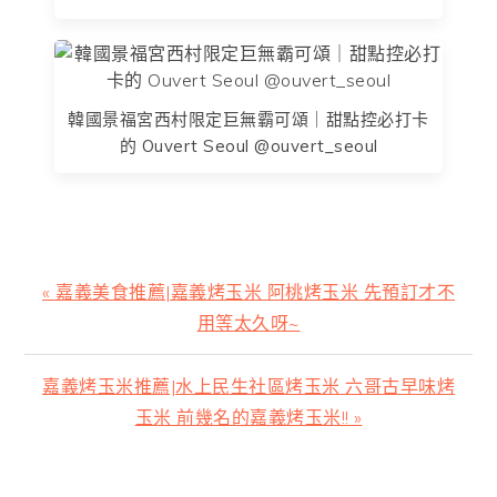
韓國景福宮西村限定巨無霸可頌｜甜點控必打卡
的 Ouvert Seoul @ouvert_seoul
上
« 嘉義美食推薦|嘉義烤玉米 阿桃烤玉米 先預訂才不
一
用等太久呀~
篇
文
下
嘉義烤玉米推薦|水上民生社區烤玉米 六哥古早味烤
章:
一
玉米 前幾名的嘉義烤玉米!! »
篇
文
主