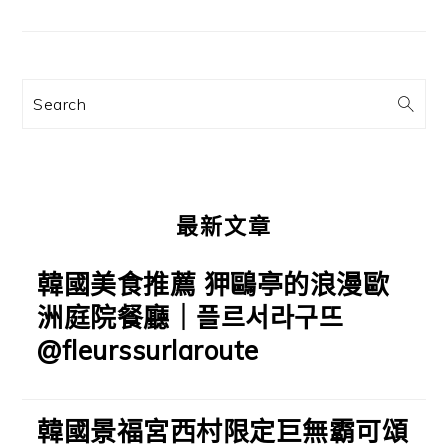
章:
要
資
訊
Search
欄
最新文章
韓國美食推薦 狎鷗亭的浪漫歐
洲庭院餐廳｜플르서라구뜨
@fleurssurlaroute
韓國景福宮西村限定巨無霸可頌