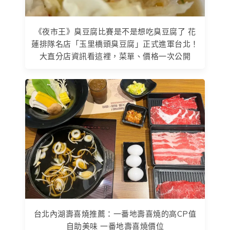
《夜市王》臭豆腐比賽是不是想吃臭豆腐了 花
蓮排隊名店「玉里橋頭臭豆腐」正式進軍台北！
大直分店資訊看這裡，菜單、價格一次公開
台北內湖壽喜燒推薦：一番地壽喜燒的高CP值
自助美味 一番地壽喜燒價位