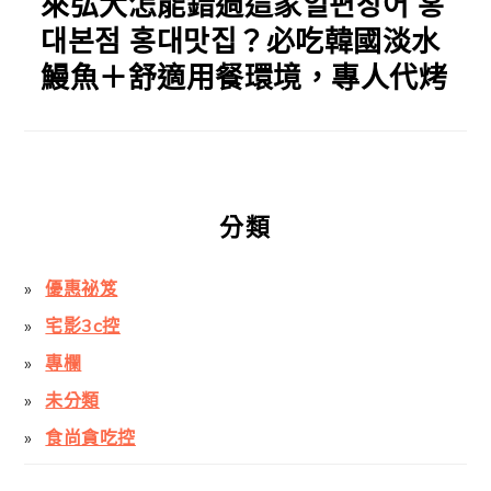
來弘大怎能錯過這家일편장어 홍
대본점 홍대맛집？必吃韓國淡水
鰻魚＋舒適用餐環境，專人代烤
分類
優惠祕笈
宅影3c控
專欄
未分類
食尚貪吃控