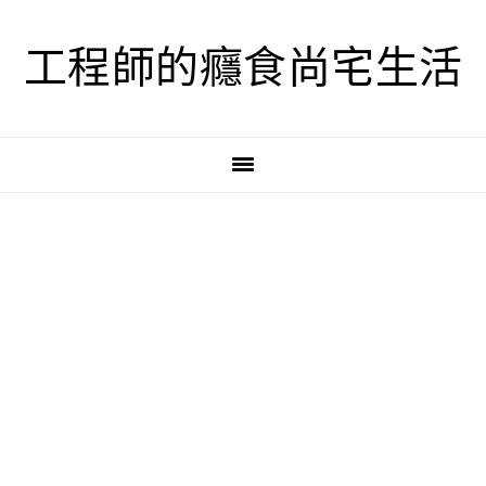
跳
跳
跳
至
至
至
工程師的癮食尚宅生活
主
主
主
要
要
要
導
內
資
覽
容
訊
欄