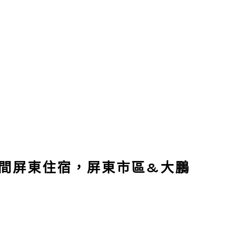
十間屏東住宿，屏東市區&大鵬