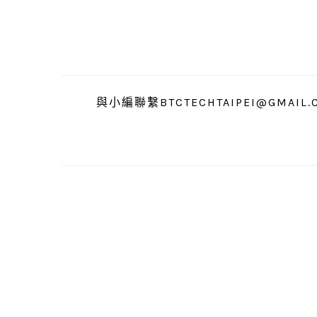
跳
跳
跳
至
至
至
主
主
主
要
要
要
導
內
資
與小編聯繫BTCTECHTAIPEI@GMAIL.
覽
容
訊
欄