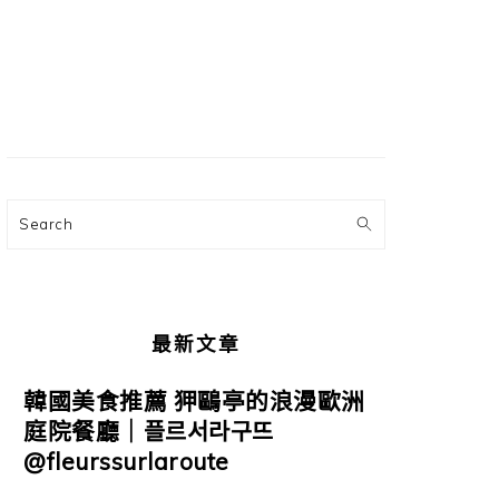
主
要
資
訊
欄
Search
最新文章
韓國美食推薦 狎鷗亭的浪漫歐洲
庭院餐廳｜플르서라구뜨
@fleurssurlaroute