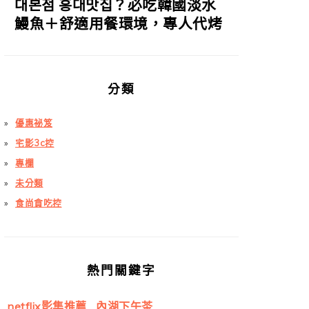
대본점 홍대맛집？必吃韓國淡水
鰻魚＋舒適用餐環境，專人代烤
分類
優惠祕笈
宅影3c控
專欄
未分類
食尚貪吃控
熱門關鍵字
netflix影集推薦
內湖下午茶