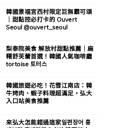
韓國景福宮西村限定巨無霸可頌
｜甜點控必打卡的 Ouvert
Seoul @ouvert_seoul
梨泰院美食 解放村甜點推薦｜麻
糬舒芙蕾首選！韓國人氣咖啡廳
tortoise 토터스
韓國旅遊必吃！花雪江南店：韓
牛烤肉、蝦子料理超滿足，弘大
入口站美食推薦
來弘大怎能錯過這家일편장어 홍