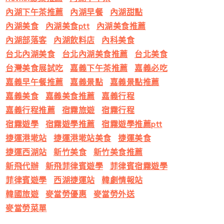
內湖下午茶推薦
內湖早餐
內湖甜點
內湖美食
內湖美食ptt
內湖美食推薦
內湖部落客
內湖飲料店
內科美食
台北內湖美食
台北內湖美食推薦
台北美食
台灣美食展試吃
嘉義下午茶推薦
嘉義必吃
嘉義早午餐推薦
嘉義景點
嘉義景點推薦
嘉義美食
嘉義美食推薦
嘉義行程
嘉義行程推薦
宿霧旅遊
宿霧行程
宿霧遊學
宿霧遊學推薦
宿霧遊學推薦ptt
捷運港墘站
捷運港墘站美食
捷運美食
捷運西湖站
新竹美食
新竹美食推薦
新飛代辦
新飛菲律賓遊學
菲律賓宿霧遊學
菲律賓遊學
西湖捷運站
韓劇情報站
韓國旅遊
麥當勞優惠
麥當勞外送
麥當勞菜單