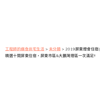
工程師的癮食尚宅生活
>
未分類
>
2019屏東燈會住宿|
精選十間屏東住宿，屏東市區&大鵬灣燈區一次滿足!!