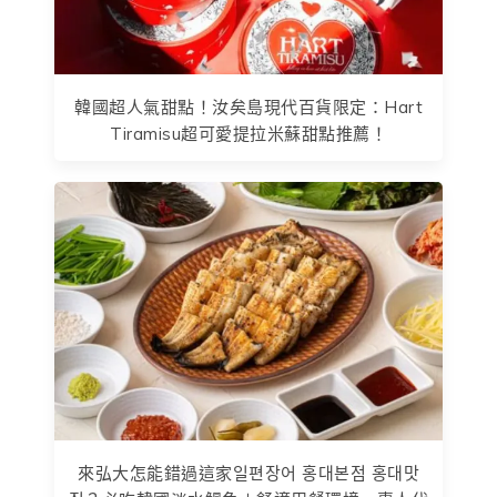
韓國超人氣甜點！汝矣島現代百貨限定：Hart
Tiramisu超可愛提拉米蘇甜點推薦！
來弘大怎能錯過這家일편장어 홍대본점 홍대맛