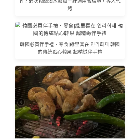
집？必吃韓國淡水鰻魚＋舒適用餐環境，專人代
烤
韓國必買伴手禮、零食|緣里喜在 연리희재 韓國
的傳統點心韓果 超精緻伴手禮