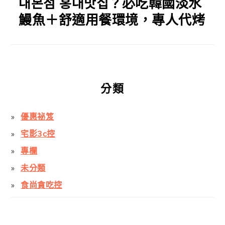
대본점 홍대맛집？必吃韓國淡水
鰻魚＋舒適用餐環境，專人代烤
分類
優惠祕笈
宅影3c控
專欄
未分類
食尚貪吃控