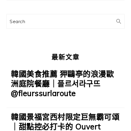
要
資
訊
Search
欄
最新文章
韓國美食推薦 狎鷗亭的浪漫歐
洲庭院餐廳｜플르서라구뜨
@fleurssurlaroute
韓國景福宮西村限定巨無霸可頌
｜甜點控必打卡的 Ouvert