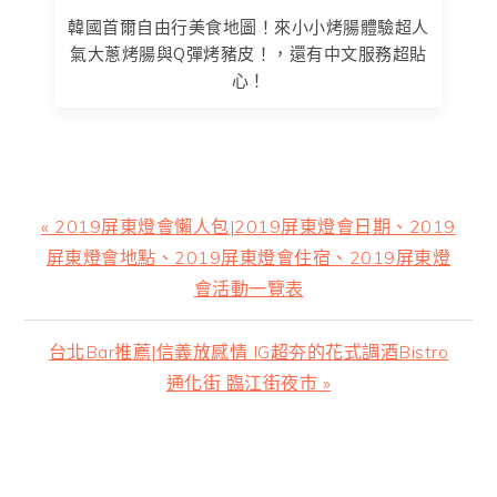
韓國首爾自由行美食地圖！來小小烤腸體驗超人
氣大蔥烤腸與Q彈烤豬皮！，還有中文服務超貼
心！
上
« 2019屏東燈會懶人包|2019屏東燈會日期、2019
一
屏東燈會地點、2019屏東燈會住宿、2019屏東燈
篇
會活動一覽表
文
章:
下
台北Bar推薦|信義放感情 IG超夯的花式調酒Bistro
一
通化街 臨江街夜市 »
篇
文
主
章: