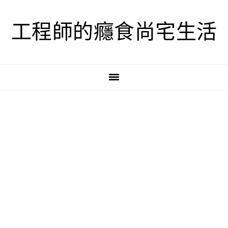
跳
跳
跳
至
至
至
工程師的癮食尚宅生活
主
主
主
要
要
要
導
內
資
覽
容
訊
欄