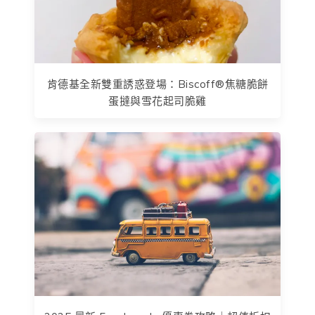
肯德基全新雙重誘惑登場：Biscoff®焦糖脆餅
蛋撻與雪花起司脆雞