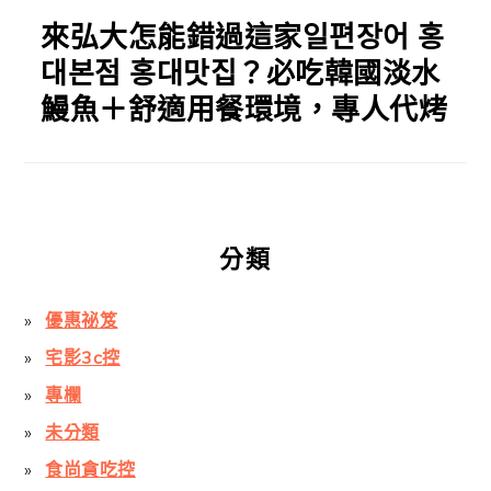
來弘大怎能錯過這家일편장어 홍
대본점 홍대맛집？必吃韓國淡水
鰻魚＋舒適用餐環境，專人代烤
分類
優惠祕笈
宅影3c控
專欄
未分類
食尚貪吃控