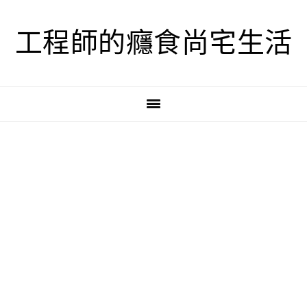
跳
跳
跳
至
至
至
工程師的癮食尚宅生活
主
主
主
要
要
要
導
內
資
覽
容
訊
欄