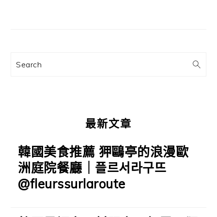
主
要
資
訊
Search
欄
最新文章
韓國美食推薦 狎鷗亭的浪漫歐
洲庭院餐廳｜플르서라구뜨
@fleurssurlaroute