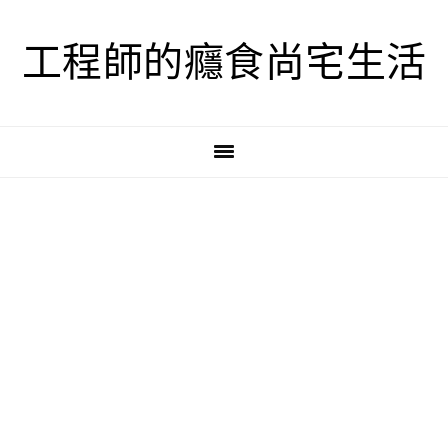
跳
跳
跳
至
至
至
工程師的癮食尚宅生活
主
主
主
要
要
要
導
內
資
覽
容
訊
欄