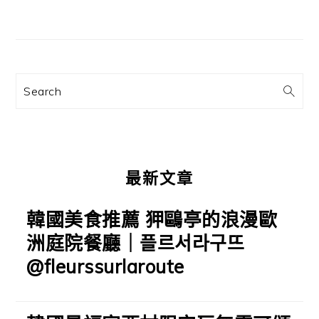
主
要
資
訊
Search
欄
最新文章
韓國美食推薦 狎鷗亭的浪漫歐
洲庭院餐廳｜플르서라구뜨
@fleurssurlaroute