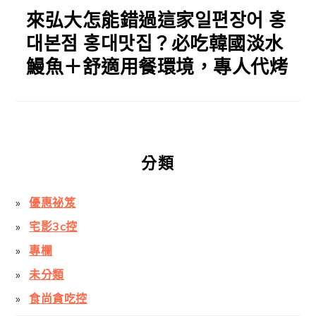
來弘大怎能錯過這家일편장어 홍
대본점 홍대맛집？必吃韓國淡水
鰻魚＋舒適用餐環境，專人代烤
分類
優惠祕笈
宅影3c控
專欄
未分類
食尚貪吃控