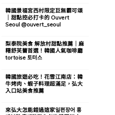
韓國景福宮西村限定巨無霸可頌
｜甜點控必打卡的 Ouvert
Seoul @ouvert_seoul
梨泰院美食 解放村甜點推薦｜麻
糬舒芙蕾首選！韓國人氣咖啡廳
tortoise 토터스
韓國旅遊必吃！花雪江南店：韓
牛烤肉、蝦子料理超滿足，弘大
入口站美食推薦
來弘大怎能錯過這家일편장어 홍