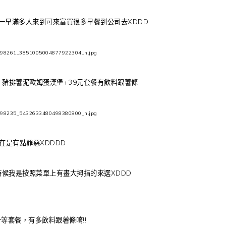
一早滿多人來到可來富買很多早餐到公司去XDDD
豬排薯泥歐姆蛋漢堡+39元套餐有飲料跟薯條
在是有點罪惡XDDDD
候我是按照菜單上有畫大拇指的來選XDDD
等套餐，有多飲料跟薯條唷!!