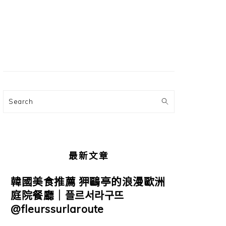
主
要
資
訊
欄
Search
最新文章
韓國美食推薦 狎鷗亭的浪漫歐洲
庭院餐廳｜플르서라구뜨
@fleurssurlaroute