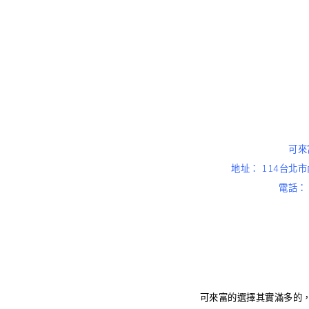
內科美食 捷運美食 內湖美食 可
也可以
可來
地址： 114台北
電話： 0
可來富的選擇其實滿多的