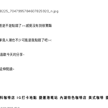
道是不是點錯了><感覺沒有到很驚豔
畢竟人潮也不少可能是我點錯了吧><
喜歡今天的分享~
<延伸閱讀>
科咖啡店 IG打卡地點 捷運港墘站 內湖特色咖啡店 美式咖啡 