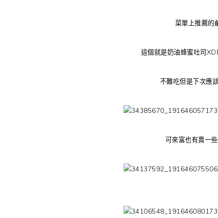
菜單上推薦的
這個就是奶油蜂蜜吐司XD
不難吃但是下次應該
可來富也有賣一些