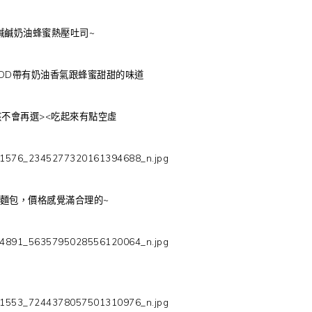
鹹鹹奶油蜂蜜熱壓吐司~
DD帶有奶油香氣跟蜂蜜甜甜的味道
不會再選><吃起來有點空虛
麵包，價格感覺滿合理的~