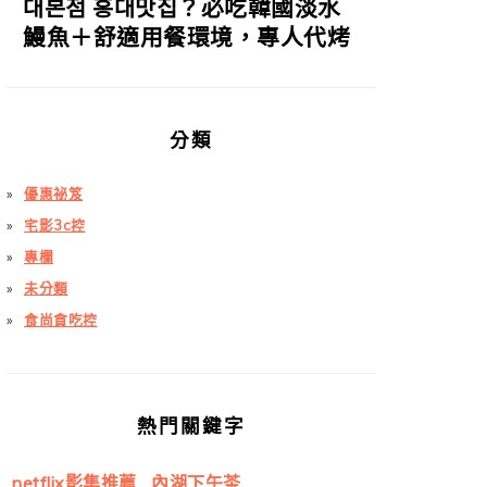
대본점 홍대맛집？必吃韓國淡水
鰻魚＋舒適用餐環境，專人代烤
分類
優惠祕笈
宅影3c控
專欄
未分類
食尚貪吃控
熱門關鍵字
netflix影集推薦
內湖下午茶