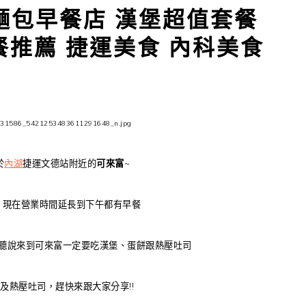
麵包早餐店 漢堡超值套餐
餐推薦 捷運美食 內科美食
於
內湖
捷運文德站附近的
可來富
~
，現在營業時間延長到下午都有早餐
聽說來到可來富一定要吃漢堡、蛋餅跟熱壓吐司
及熱壓吐司，趕快來跟大家分享!!