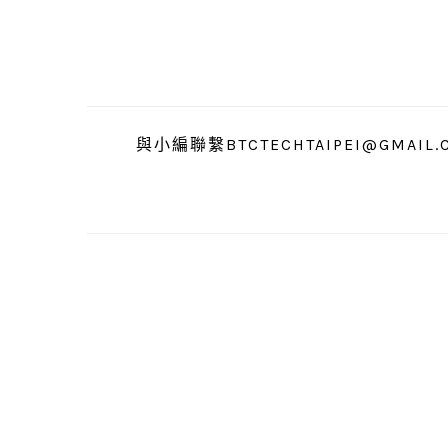
跳
跳
跳
至
至
至
主
主
主
要
要
要
導
內
資
與小編聯繫BTCTECHTAIPEI@GMAIL.
覽
容
訊
欄