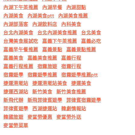
內湖下午茶推薦
內湖早餐
內湖甜點
內湖美食
內湖美食ptt
內湖美食推薦
內湖部落客
內湖飲料店
內科美食
台北內湖美食
台北內湖美食推薦
台北美食
台灣美食展試吃
嘉義下午茶推薦
嘉義必吃
嘉義早午餐推薦
嘉義景點
嘉義景點推薦
嘉義美食
嘉義美食推薦
嘉義行程
嘉義行程推薦
宿霧旅遊
宿霧行程
宿霧遊學
宿霧遊學推薦
宿霧遊學推薦ptt
捷運港墘站
捷運港墘站美食
捷運美食
捷運西湖站
新竹美食
新竹美食推薦
新飛代辦
新飛菲律賓遊學
菲律賓宿霧遊學
菲律賓遊學
西湖捷運站
韓劇情報站
韓國旅遊
麥當勞優惠
麥當勞外送
麥當勞菜單