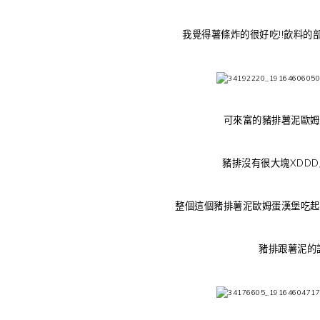
我覺得薯條炸的很好吃!!飲料的
可來富的豬排薯泥歐姆
豬排沒有很大塊XDDD
整個這個豬排薯泥歐姆蛋漢堡吃起
豬排跟薯泥的