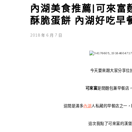
內湖美食推薦|可來富
酥脆蛋餅 內湖好吃早
2018 年 6 月 7 日
今天要來跟大家分享位
可來富
是間麵包兼早餐店
這間是滿多
內湖
人私藏的早餐店之一，
這次我點了可來富的漢堡