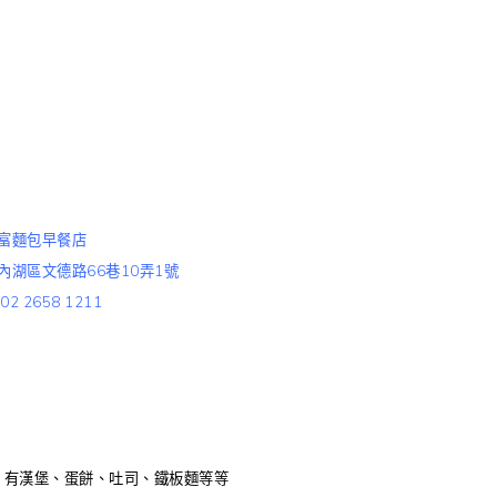
來富 可來富早餐店 可來富蛋餅店 可來富菜單
FELICIA
宣傳你的粉絲專頁
富麵包早餐店
市內湖區文德路66巷10弄1號
2 2658 1211
，有漢堡、蛋餅、吐司、鐵板麵等等