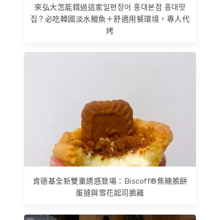
來弘大怎能錯過這家일편장어 홍대본점 홍대맛
집？必吃韓國淡水鰻魚＋舒適用餐環境，專人代
烤
肯德基全新雙重誘惑登場：Biscoff®焦糖脆餅
蛋撻與雪花起司脆雞