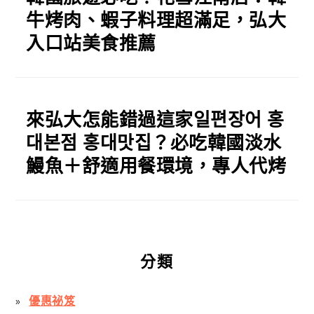
牛烤肉、蝦子料理超滿足，弘大
入口站美食推薦
來弘大怎能錯過這家일편장어 홍
대본점 홍대맛집？必吃韓國淡水
鰻魚＋舒適用餐環境，專人代烤
分類
優惠祕笈