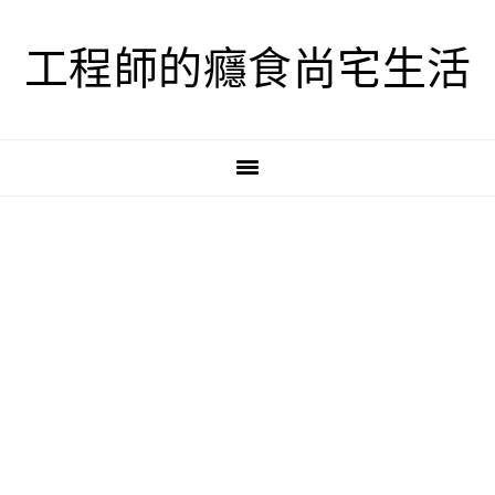
跳
跳
跳
至
至
至
工程師的癮食尚宅生活
主
主
主
要
要
要
導
內
資
覽
容
訊
欄