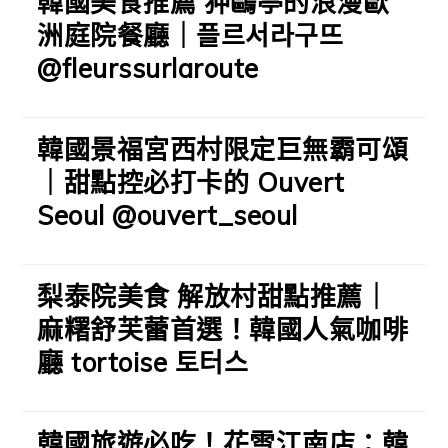
韓國美食推薦 狎鷗亭的浪漫歐
洲庭院餐廳｜플르서라구뜨
@fleurssurlaroute
韓國景福宮西村限定巨無霸可頌
｜甜點控必打卡的 Ouvert
Seoul @ouvert_seoul
梨泰院美食 解放村甜點推薦｜
麻糬舒芙蕾首選！韓國人氣咖啡
廳 tortoise 토터스
韓國旅遊必吃！花雪江南店：韓