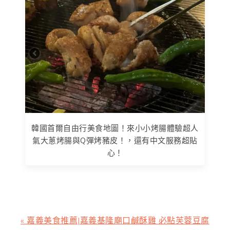
韓國首爾自由行美食地圖！來小小烤腸體驗超人
氣大蔥烤腸與Q彈烤豬皮！，還有中文服務超貼
心！
上
« 嘉義美食推薦|嘉義基隆廟口鹹酥雞 必點芙蓉豆腐