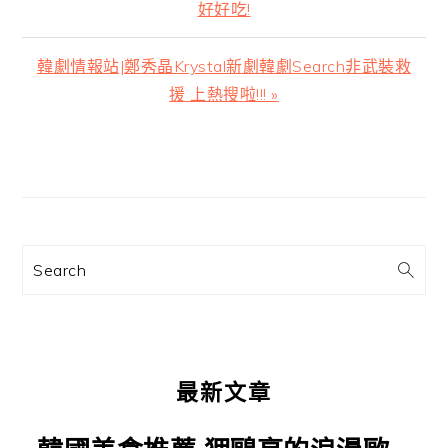
一
好好吃!
篇
文
下
韓劇情報站|鄭秀晶Krystal新劇韓劇Search非武裝救
章:
一
援 上熱搜啦!!! »
篇
文
主
章:
要
資
訊
Search
欄
最新文章