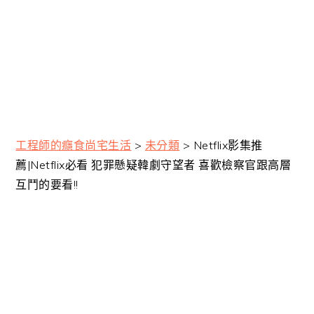
工程師的癮食尚宅生活
>
未分類
>
Netflix影集推
薦|Netflix必看 犯罪懸疑韓劇守望者 喜歡檢察官跟高層
互鬥的要看!!