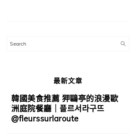
文
主
章:
要
資
訊
Search
欄
最新文章
韓國美食推薦 狎鷗亭的浪漫歐
洲庭院餐廳｜플르서라구뜨
@fleurssurlaroute