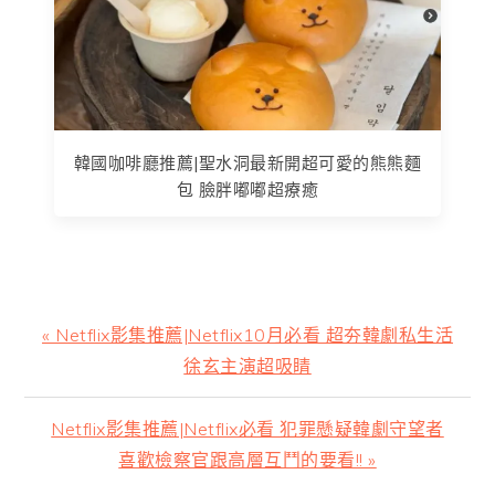
韓國咖啡廳推薦|聖水洞最新開超可愛的熊熊麵
包 臉胖嘟嘟超療癒
上
« Netflix影集推薦|Netflix10月必看 超夯韓劇私生活
一
徐玄主演超吸睛
篇
文
下
Netflix影集推薦|Netflix必看 犯罪懸疑韓劇守望者
章:
一
喜歡檢察官跟高層互鬥的要看!! »
篇