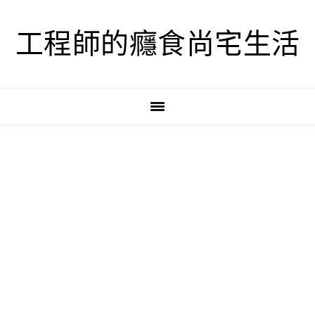
跳
跳
跳
至
至
至
工程師的癮食尚宅生活
主
主
主
要
要
要
導
內
資
覽
容
訊
欄