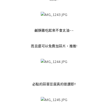
鹹酥雞吃起來不會太油~~
而且還可以免費加蒜片，推推!
必點的蒜蓉豆腐真的很讚耶!!