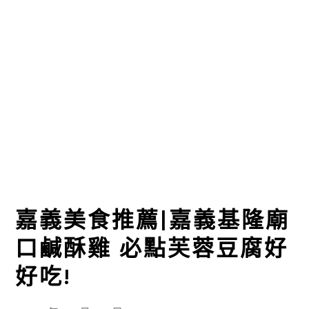
嘉義美食推薦|嘉義基隆廟
口鹹酥雞 必點芙蓉豆腐好
好吃!