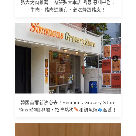
弘大烤肉推薦｜肉夢弘大本店 육몽 홍대본점：
牛肉、豬肉通通有，必吃蜂窩豬皮！
韓國首爾新沙必去！Simmons Grocery Store
Sinsa的咖啡廳，招牌熱狗
和鯛魚燒
套餐！