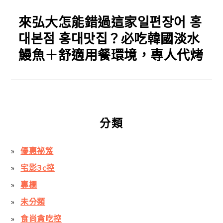
來弘大怎能錯過這家일편장어 홍
대본점 홍대맛집？必吃韓國淡水
鰻魚＋舒適用餐環境，專人代烤
分類
優惠祕笈
宅影3c控
專欄
未分類
食尚貪吃控