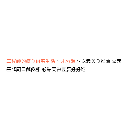
工程師的癮食尚宅生活
>
未分類
>
嘉義美食推薦|嘉義
基隆廟口鹹酥雞 必點芙蓉豆腐好好吃!