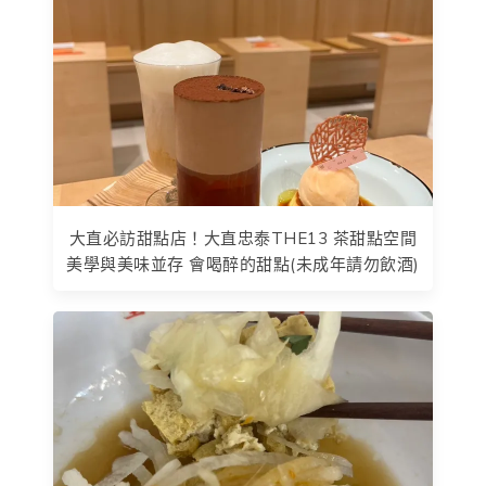
大直必訪甜點店！大直忠泰THE13 茶甜點空間
美學與美味並存 會喝醉的甜點(未成年請勿飲酒)