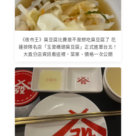
《夜市王》臭豆腐比賽是不是想吃臭豆腐了 花
蓮排隊名店「玉里橋頭臭豆腐」正式進軍台北！
大直分店資訊看這裡，菜單、價格一次公開