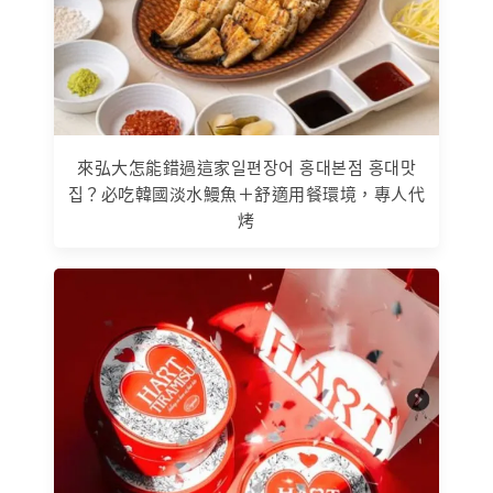
來弘大怎能錯過這家일편장어 홍대본점 홍대맛
집？必吃韓國淡水鰻魚＋舒適用餐環境，專人代
烤