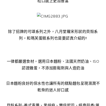
粒口感上更加豐富
除了招牌的可頌系列之外，八月堂羅宋形狀的貝殼系
列，和瑪芙蛋糕系列也是要認真介紹的!!
一律都嚴選食材，選用日本麵粉、法國天然奶油、ISO
認證雞蛋，不添加膨鬆劑與人造奶油
日本麵粉良好的保水性也讓所有的糕點麵包呈現濕潤不
乾柴的迷人好口感
貝殼系列-義式青醬、黑胡麻、雙倍起司、經典蒜香(單