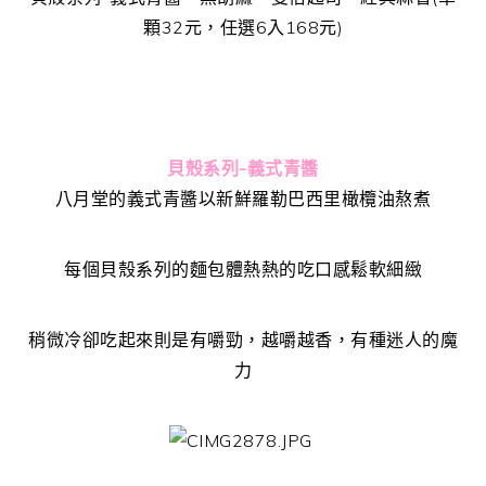
顆32元，任選6入168元)
貝殼系列-義式青醬
八月堂的義式青醬以新鮮羅勒巴西里橄欖油熬煮
每個貝殼系列的麵包體熱熱的吃口感鬆軟細緻
稍微冷卻吃起來則是有嚼勁，越嚼越香，有種迷人的魔
力