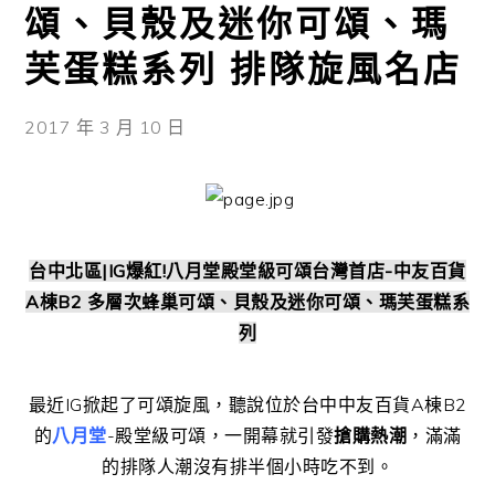
頌、貝殼及迷你可頌、瑪
芙蛋糕系列 排隊旋風名店
2017 年 3 月 10 日
台中北區|IG爆紅!八月堂殿堂級可頌台灣首店-中友百貨
A棟B2 多層次蜂巢可頌、貝殼及迷你可頌、瑪芙蛋糕系
列
最近IG掀起了可頌旋風，聽說位於台中中友百貨A棟B2
的
八月堂
-殿堂級可頌，一開幕就引發
搶購熱潮
，滿滿
的排隊人潮沒有排半個小時吃不到。