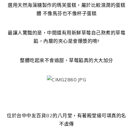
選用天然海藻糖製作的瑪芙蛋糕，屬於比較濕潤的蛋糕
體 不像馬芬也不像杯子蛋糕
最讓人驚豔的是，中間還有用新鮮草莓自己熬煮的草莓
餡，內層的夾心是會爆漿的唷!!
整體吃起來不會過甜，草莓餡真的大大加分
位於台中中友百貨B2的八月堂，有著殿堂級可頌真的名
不虛傳