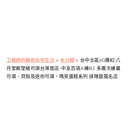
工程師的癮食尚宅生活
>
未分類
>
台中北區|IG爆紅!八
月堂殿堂級可頌台灣首店-中友百貨A棟B2 多層次蜂巢
可頌、貝殼及迷你可頌、瑪芙蛋糕系列 排隊旋風名店