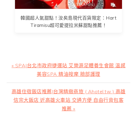
韓國超人氣甜點！汝矣島現代百貨限定：Hart
Tiramisu超可愛提拉米蘇甜點推薦！
上
« SPA|台北市政府捷運站 艾樂源足體養生會館 溫感
一
美容SPA 精油按摩 臉部護理
篇
文
下
高雄住宿飯店推薦|台灣精緻商旅 ( Ahotel.tw ) 高雄
章:
一
信宗大飯店 近高雄火車站 交通方便 自由行背包客
篇
推薦 »
文
章:
主