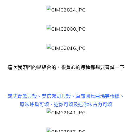
這次我帶回的是綜合的，很貪心的每種都想要嘗試一下
義式青醬貝殼、雙倍起司貝殼、草莓圓舞曲瑪芙蛋糕、
原味蜂巢可頌、迷你可頌及迷你朱古力可頌