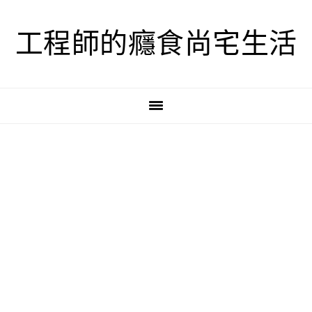
跳
跳
跳
至
至
至
工程師的癮食尚宅生活
主
主
主
要
要
要
導
內
資
覽
容
訊
欄