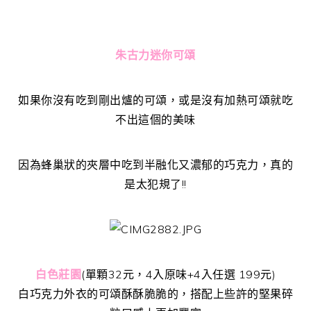
朱古力迷你可頌
如果你沒有吃到剛出爐的可頌，或是沒有加熱可頌就吃
不出這個的美味
因為蜂巢狀的夾層中吃到半融化又濃郁的巧克力，真的
是太犯規了!!
白色莊園
(單顆32元，4入原味+4入任選 199元)
白巧克力外衣的可頌酥酥脆脆的，搭配上些許的堅果碎