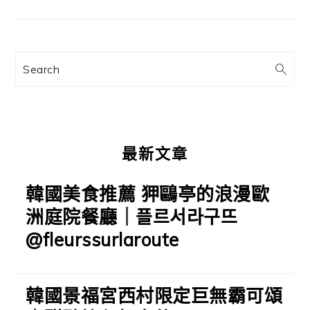
要
資
訊
Search
欄
最新文章
韓國美食推薦 狎鷗亭的浪漫歐
洲庭院餐廳｜플르서라구뜨
@fleurssurlaroute
韓國景福宮西村限定巨無霸可頌