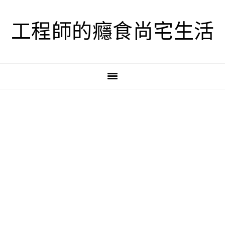
跳
跳
跳
至
至
至
工程師的癮食尚宅生活
主
主
主
要
要
要
導
內
資
覽
容
訊
欄