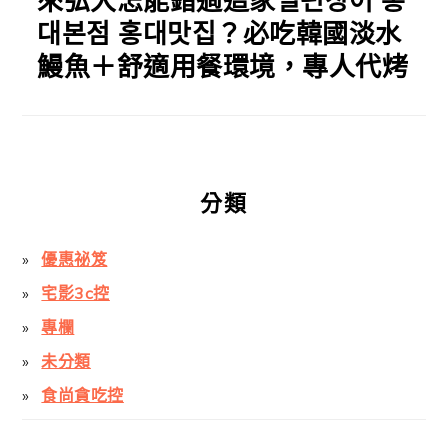
來弘大怎能錯過這家일편장어 홍
대본점 홍대맛집？必吃韓國淡水
鰻魚＋舒適用餐環境，專人代烤
分類
優惠祕笈
宅影3c控
專欄
未分類
食尚貪吃控