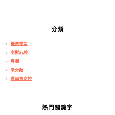
分類
優惠祕笈
宅影3c控
專欄
未分類
食尚貪吃控
熱門關鍵字