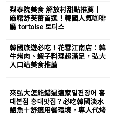
梨泰院美食 解放村甜點推薦｜
麻糬舒芙蕾首選！韓國人氣咖啡
廳 tortoise 토터스
韓國旅遊必吃！花雪江南店：韓
牛烤肉、蝦子料理超滿足，弘大
入口站美食推薦
來弘大怎能錯過這家일편장어 홍
대본점 홍대맛집？必吃韓國淡水
鰻魚＋舒適用餐環境，專人代烤