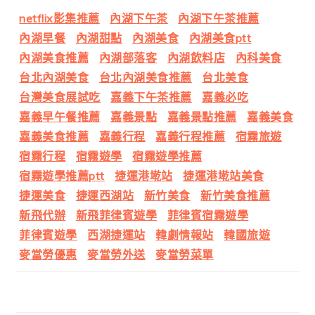
netflix影集推薦
內湖下午茶
內湖下午茶推薦
內湖早餐
內湖甜點
內湖美食
內湖美食ptt
內湖美食推薦
內湖部落客
內湖飲料店
內科美食
台北內湖美食
台北內湖美食推薦
台北美食
台灣美食展試吃
嘉義下午茶推薦
嘉義必吃
嘉義早午餐推薦
嘉義景點
嘉義景點推薦
嘉義美食
嘉義美食推薦
嘉義行程
嘉義行程推薦
宿霧旅遊
宿霧行程
宿霧遊學
宿霧遊學推薦
宿霧遊學推薦ptt
捷運港墘站
捷運港墘站美食
捷運美食
捷運西湖站
新竹美食
新竹美食推薦
新飛代辦
新飛菲律賓遊學
菲律賓宿霧遊學
菲律賓遊學
西湖捷運站
韓劇情報站
韓國旅遊
麥當勞優惠
麥當勞外送
麥當勞菜單