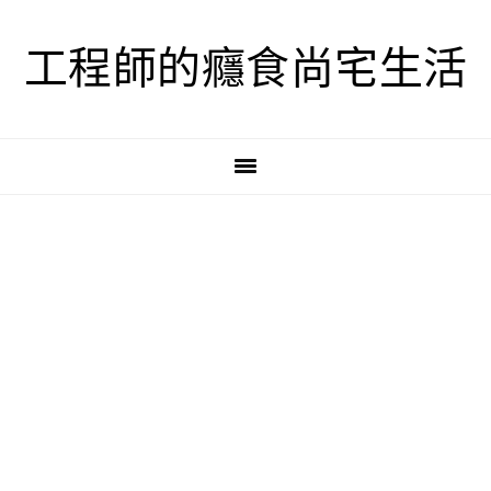
跳
跳
跳
至
至
至
工程師的癮食尚宅生活
主
主
主
要
要
要
導
內
資
覽
容
訊
欄