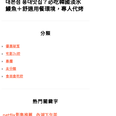
대본점 홍대맛집？必吃韓國淡水
鰻魚＋舒適用餐環境，專人代烤
分類
優惠祕笈
宅影3c控
專欄
未分類
食尚貪吃控
熱門關鍵字
netflix影集推薦
內湖下午茶