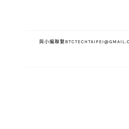
跳
跳
跳
至
至
至
主
主
主
要
要
要
導
內
資
與小編聯繫BTCTECHTAIPEI@GMAIL.
覽
容
訊
欄