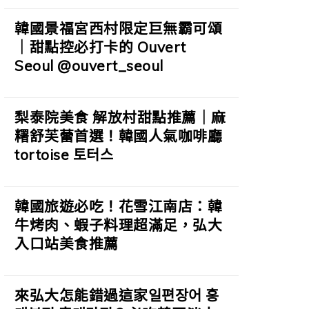
韓國景福宮西村限定巨無霸可頌
｜甜點控必打卡的 Ouvert
Seoul @ouvert_seoul
梨泰院美食 解放村甜點推薦｜麻
糬舒芙蕾首選！韓國人氣咖啡廳
tortoise 토터스
韓國旅遊必吃！花雪江南店：韓
牛烤肉、蝦子料理超滿足，弘大
入口站美食推薦
來弘大怎能錯過這家일편장어 홍