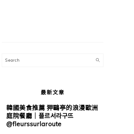
主
要
資
訊
欄
Search
最新文章
韓國美食推薦 狎鷗亭的浪漫歐洲
庭院餐廳｜플르서라구뜨
@fleurssurlaroute