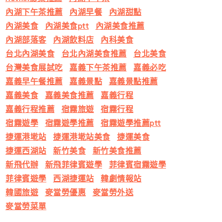
內湖下午茶推薦
內湖早餐
內湖甜點
內湖美食
內湖美食ptt
內湖美食推薦
內湖部落客
內湖飲料店
內科美食
台北內湖美食
台北內湖美食推薦
台北美食
台灣美食展試吃
嘉義下午茶推薦
嘉義必吃
嘉義早午餐推薦
嘉義景點
嘉義景點推薦
嘉義美食
嘉義美食推薦
嘉義行程
嘉義行程推薦
宿霧旅遊
宿霧行程
宿霧遊學
宿霧遊學推薦
宿霧遊學推薦ptt
捷運港墘站
捷運港墘站美食
捷運美食
捷運西湖站
新竹美食
新竹美食推薦
新飛代辦
新飛菲律賓遊學
菲律賓宿霧遊學
菲律賓遊學
西湖捷運站
韓劇情報站
韓國旅遊
麥當勞優惠
麥當勞外送
麥當勞菜單