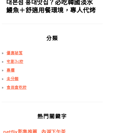
대본점 홍대맛집？必吃韓國淡水
鰻魚＋舒適用餐環境，專人代烤
分類
優惠祕笈
宅影3c控
專欄
未分類
食尚貪吃控
熱門關鍵字
netflix影集推薦
內湖下午茶