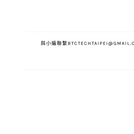
跳
跳
跳
至
至
至
主
主
主
要
要
要
導
內
資
與小編聯繫BTCTECHTAIPEI@GMAIL.
覽
容
訊
欄