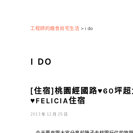
工程師的癮食尚宅生活
>
i do
I DO
[住宿]桃園經國路♥60坪超
♥FELICIA住宿
2013 年 12 月 25 日
今天要來跟大家分享前陣子去桃園玩住的旅館 