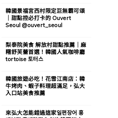
韓國景福宮西村限定巨無霸可頌
｜甜點控必打卡的 Ouvert
Seoul @ouvert_seoul
梨泰院美食 解放村甜點推薦｜麻
糬舒芙蕾首選！韓國人氣咖啡廳
tortoise 토터스
韓國旅遊必吃！花雪江南店：韓
牛烤肉、蝦子料理超滿足，弘大
入口站美食推薦
來弘大怎能錯過這家일편장어 홍