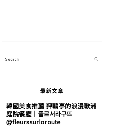
主
要
資
訊
欄
Search
最新文章
韓國美食推薦 狎鷗亭的浪漫歐洲
庭院餐廳｜플르서라구뜨
@fleurssurlaroute