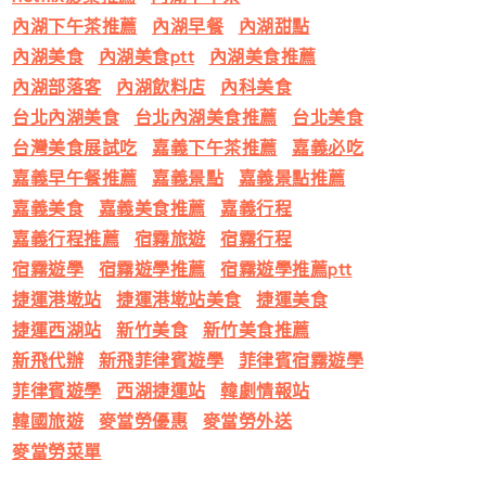
內湖下午茶推薦
內湖早餐
內湖甜點
內湖美食
內湖美食ptt
內湖美食推薦
內湖部落客
內湖飲料店
內科美食
台北內湖美食
台北內湖美食推薦
台北美食
台灣美食展試吃
嘉義下午茶推薦
嘉義必吃
嘉義早午餐推薦
嘉義景點
嘉義景點推薦
嘉義美食
嘉義美食推薦
嘉義行程
嘉義行程推薦
宿霧旅遊
宿霧行程
宿霧遊學
宿霧遊學推薦
宿霧遊學推薦ptt
捷運港墘站
捷運港墘站美食
捷運美食
捷運西湖站
新竹美食
新竹美食推薦
新飛代辦
新飛菲律賓遊學
菲律賓宿霧遊學
菲律賓遊學
西湖捷運站
韓劇情報站
韓國旅遊
麥當勞優惠
麥當勞外送
麥當勞菜單