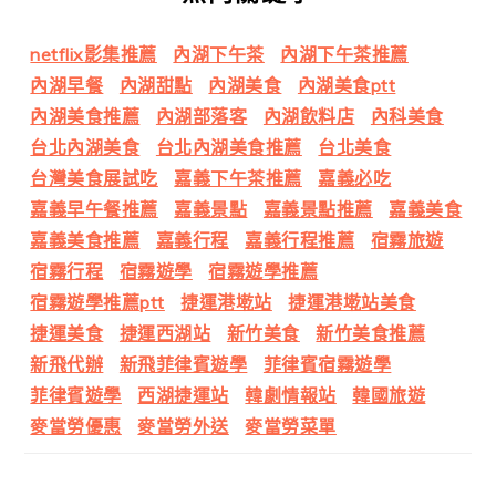
netflix影集推薦
內湖下午茶
內湖下午茶推薦
內湖早餐
內湖甜點
內湖美食
內湖美食ptt
內湖美食推薦
內湖部落客
內湖飲料店
內科美食
台北內湖美食
台北內湖美食推薦
台北美食
台灣美食展試吃
嘉義下午茶推薦
嘉義必吃
嘉義早午餐推薦
嘉義景點
嘉義景點推薦
嘉義美食
嘉義美食推薦
嘉義行程
嘉義行程推薦
宿霧旅遊
宿霧行程
宿霧遊學
宿霧遊學推薦
宿霧遊學推薦ptt
捷運港墘站
捷運港墘站美食
捷運美食
捷運西湖站
新竹美食
新竹美食推薦
新飛代辦
新飛菲律賓遊學
菲律賓宿霧遊學
菲律賓遊學
西湖捷運站
韓劇情報站
韓國旅遊
麥當勞優惠
麥當勞外送
麥當勞菜單