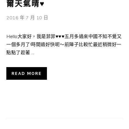
爾天氣晴♥
2016 年 7 月 10 日
Hello大家好，我是菲菲♥♥♥五月多過來中國不知不覺又
一個多月了!時間過好快呢～前陣子比較忙最近稍微好一
點點了趁著 ...
READ MORE
主
要
資