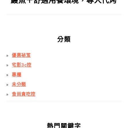
鰻魚＋舒適用餐環境，專人代烤
分類
優惠祕笈
宅影3c控
專欄
未分類
食尚貪吃控
熱門關鍵字