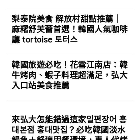
梨泰院美食 解放村甜點推薦｜
麻糬舒芙蕾首選！韓國人氣咖啡
廳 tortoise 토터스
韓國旅遊必吃！花雪江南店：韓
牛烤肉、蝦子料理超滿足，弘大
入口站美食推薦
來弘大怎能錯過這家일편장어 홍
대본점 홍대맛집？必吃韓國淡水