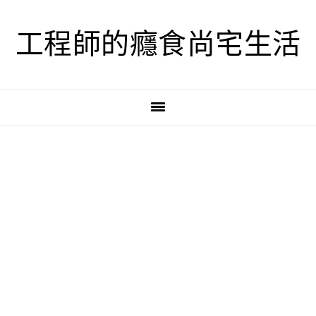
跳
跳
跳
至
至
至
工程師的癮食尚宅生活
主
主
主
要
要
要
導
內
資
覽
容
訊
欄