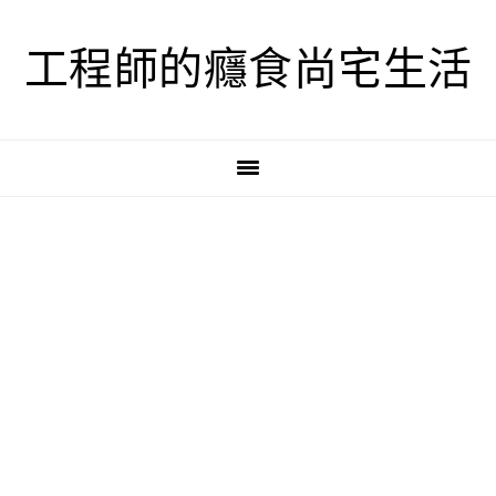
跳
跳
跳
至
至
至
工程師的癮食尚宅生活
主
主
主
要
要
要
導
內
資
覽
容
訊
欄