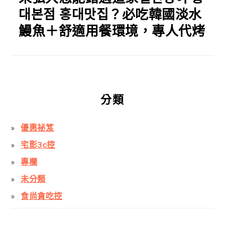
대본점 홍대맛집？必吃韓國淡水
鰻魚＋舒適用餐環境，專人代烤
分類
優惠祕笈
宅影3c控
專欄
未分類
食尚貪吃控