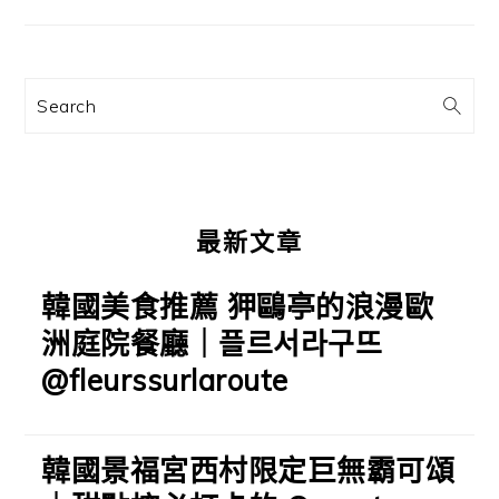
要
資
訊
Search
欄
最新文章
韓國美食推薦 狎鷗亭的浪漫歐
洲庭院餐廳｜플르서라구뜨
@fleurssurlaroute
韓國景福宮西村限定巨無霸可頌