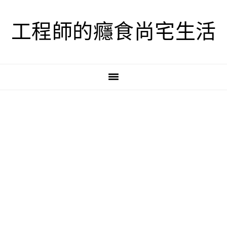
跳
跳
跳
至
至
至
工程師的癮食尚宅生活
主
主
主
要
要
要
導
內
資
覽
容
訊
欄