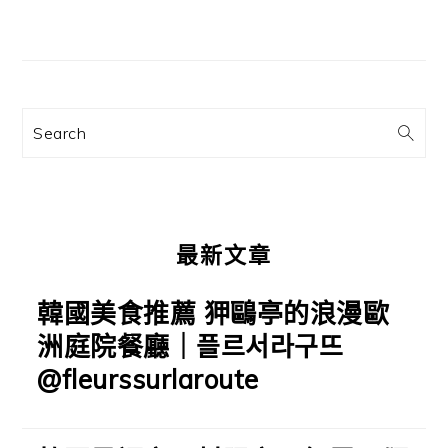
主
要
資
訊
Search
欄
最新文章
韓國美食推薦 狎鷗亭的浪漫歐
洲庭院餐廳｜플르서라구뜨
@fleurssurlaroute