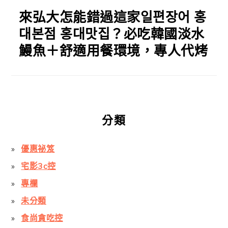
來弘大怎能錯過這家일편장어 홍
대본점 홍대맛집？必吃韓國淡水
鰻魚＋舒適用餐環境，專人代烤
分類
優惠祕笈
宅影3c控
專欄
未分類
食尚貪吃控