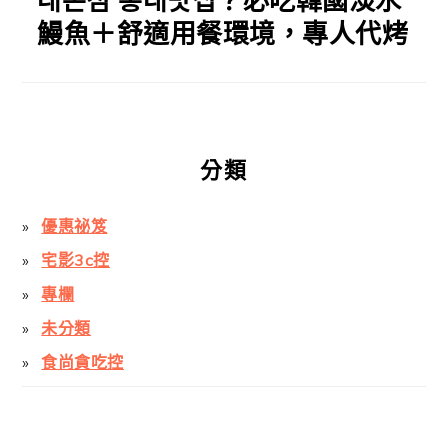
대본점 홍대맛집？必吃韓國淡水
鰻魚＋舒適用餐環境，專人代烤
分類
優惠祕笈
宅影3c控
專欄
未分類
食尚貪吃控