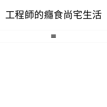
跳
跳
跳
至
至
至
工程師的癮食尚宅生活
主
主
主
要
要
要
導
內
資
覽
容
訊
欄