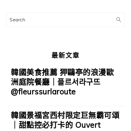
資
訊
Search
欄
最新文章
韓國美食推薦 狎鷗亭的浪漫歐
洲庭院餐廳｜플르서라구뜨
@fleurssurlaroute
韓國景福宮西村限定巨無霸可頌
｜甜點控必打卡的 Ouvert