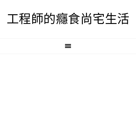
跳
跳
跳
至
至
至
工程師的癮食尚宅生活
主
主
主
要
要
要
導
內
資
覽
容
訊
欄