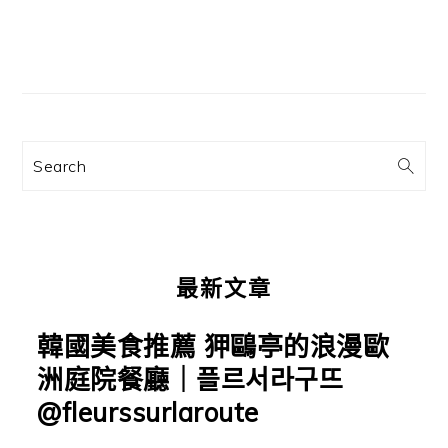
主
要
資
訊
Search
欄
最新文章
韓國美食推薦 狎鷗亭的浪漫歐
洲庭院餐廳｜플르서라구뜨
@fleurssurlaroute