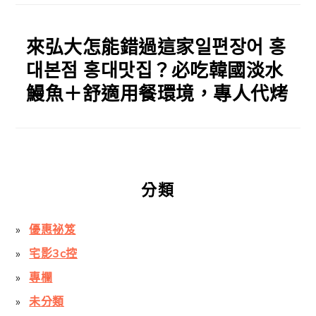
來弘大怎能錯過這家일편장어 홍
대본점 홍대맛집？必吃韓國淡水
鰻魚＋舒適用餐環境，專人代烤
分類
優惠祕笈
宅影3c控
專欄
未分類