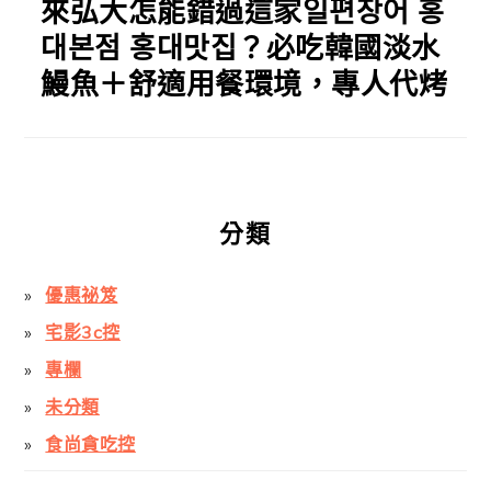
來弘大怎能錯過這家일편장어 홍
대본점 홍대맛집？必吃韓國淡水
鰻魚＋舒適用餐環境，專人代烤
分類
優惠祕笈
宅影3c控
專欄
未分類
食尚貪吃控