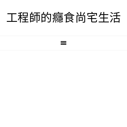
跳
跳
跳
至
至
至
工程師的癮食尚宅生活
主
主
主
要
要
要
導
內
資
覽
容
訊
欄