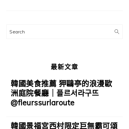
主
要
資
訊
Search
欄
最新文章
韓國美食推薦 狎鷗亭的浪漫歐
洲庭院餐廳｜플르서라구뜨
@fleurssurlaroute
韓國景福宮西村限定巨無霸可頌