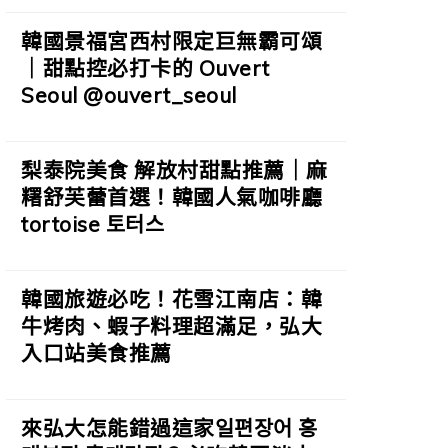
韓國景福宮西村限定巨無霸可頌
｜甜點控必打卡的 Ouvert
Seoul @ouvert_seoul
梨泰院美食 解放村甜點推薦｜麻
糬舒芙蕾首選！韓國人氣咖啡廳
tortoise 토터스
韓國旅遊必吃！花雪江南店：韓
牛烤肉、蝦子料理超滿足，弘大
入口站美食推薦
來弘大怎能錯過這家일편장어 홍