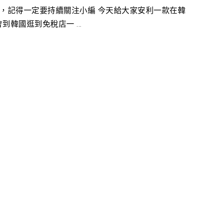
甚麼，記得一定要持續關注小編 今天給大家安利一款在韓
韓國逛到免稅店一 ...