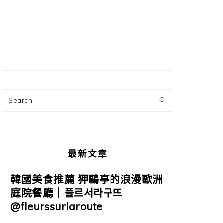
主
要
資
訊
欄
Search
最新文章
韓國美食推薦 狎鷗亭的浪漫歐洲
庭院餐廳｜플르서라구뜨
@fleurssurlaroute