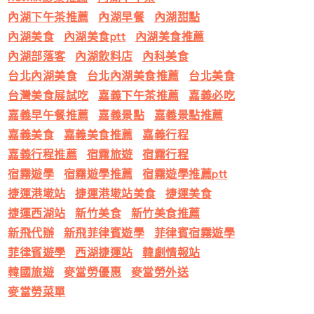
內湖下午茶推薦
內湖早餐
內湖甜點
內湖美食
內湖美食ptt
內湖美食推薦
內湖部落客
內湖飲料店
內科美食
台北內湖美食
台北內湖美食推薦
台北美食
台灣美食展試吃
嘉義下午茶推薦
嘉義必吃
嘉義早午餐推薦
嘉義景點
嘉義景點推薦
嘉義美食
嘉義美食推薦
嘉義行程
嘉義行程推薦
宿霧旅遊
宿霧行程
宿霧遊學
宿霧遊學推薦
宿霧遊學推薦ptt
捷運港墘站
捷運港墘站美食
捷運美食
捷運西湖站
新竹美食
新竹美食推薦
新飛代辦
新飛菲律賓遊學
菲律賓宿霧遊學
菲律賓遊學
西湖捷運站
韓劇情報站
韓國旅遊
麥當勞優惠
麥當勞外送
麥當勞菜單