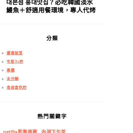
대본점 홍대맛집？必吃韓國淡水
鰻魚＋舒適用餐環境，專人代烤
分類
優惠祕笈
宅影3c控
專欄
未分類
食尚貪吃控
熱門關鍵字
netflix影集推薦
內湖下午茶