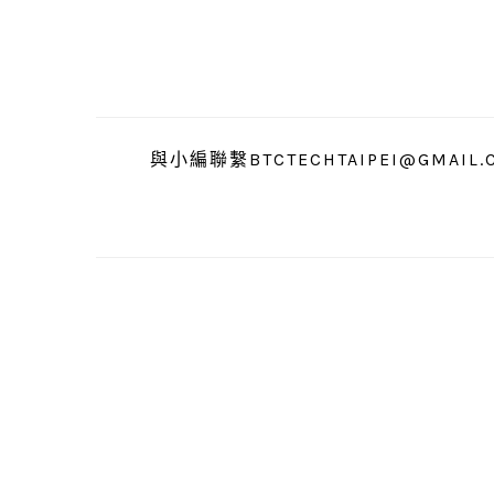
跳
跳
跳
至
至
至
主
主
主
要
要
要
導
內
資
與小編聯繫BTCTECHTAIPEI@GMAIL.
覽
容
訊
欄