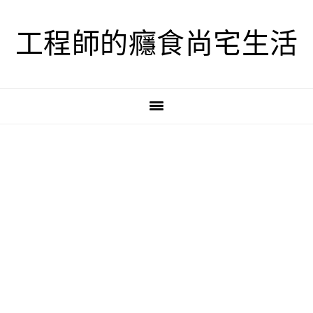
跳
跳
跳
至
至
至
工程師的癮食尚宅生活
主
主
主
要
要
要
導
內
資
覽
容
訊
欄