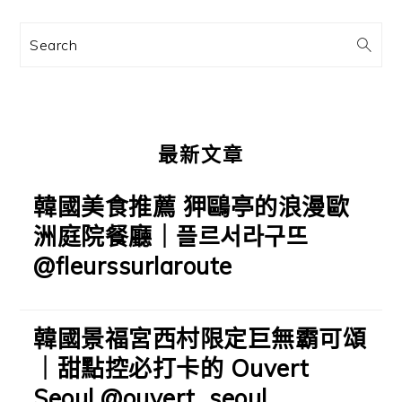
資
訊
Search
欄
最新文章
韓國美食推薦 狎鷗亭的浪漫歐
洲庭院餐廳｜플르서라구뜨
@fleurssurlaroute
韓國景福宮西村限定巨無霸可頌
｜甜點控必打卡的 Ouvert
Seoul @ouvert_seoul