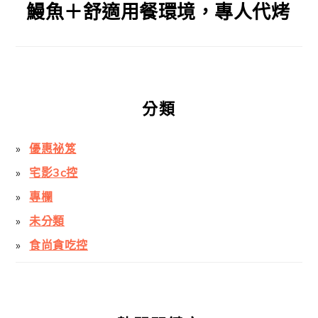
鰻魚＋舒適用餐環境，專人代烤
分類
優惠祕笈
宅影3c控
專欄
未分類
食尚貪吃控