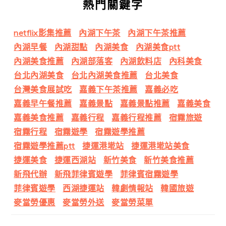
熱門關鍵字
netflix影集推薦
內湖下午茶
內湖下午茶推薦
內湖早餐
內湖甜點
內湖美食
內湖美食ptt
內湖美食推薦
內湖部落客
內湖飲料店
內科美食
台北內湖美食
台北內湖美食推薦
台北美食
台灣美食展試吃
嘉義下午茶推薦
嘉義必吃
嘉義早午餐推薦
嘉義景點
嘉義景點推薦
嘉義美食
嘉義美食推薦
嘉義行程
嘉義行程推薦
宿霧旅遊
宿霧行程
宿霧遊學
宿霧遊學推薦
宿霧遊學推薦ptt
捷運港墘站
捷運港墘站美食
捷運美食
捷運西湖站
新竹美食
新竹美食推薦
新飛代辦
新飛菲律賓遊學
菲律賓宿霧遊學
菲律賓遊學
西湖捷運站
韓劇情報站
韓國旅遊
麥當勞優惠
麥當勞外送
麥當勞菜單