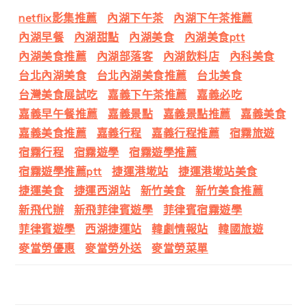
netflix影集推薦
內湖下午茶
內湖下午茶推薦
內湖早餐
內湖甜點
內湖美食
內湖美食ptt
內湖美食推薦
內湖部落客
內湖飲料店
內科美食
台北內湖美食
台北內湖美食推薦
台北美食
台灣美食展試吃
嘉義下午茶推薦
嘉義必吃
嘉義早午餐推薦
嘉義景點
嘉義景點推薦
嘉義美食
嘉義美食推薦
嘉義行程
嘉義行程推薦
宿霧旅遊
宿霧行程
宿霧遊學
宿霧遊學推薦
宿霧遊學推薦ptt
捷運港墘站
捷運港墘站美食
捷運美食
捷運西湖站
新竹美食
新竹美食推薦
新飛代辦
新飛菲律賓遊學
菲律賓宿霧遊學
菲律賓遊學
西湖捷運站
韓劇情報站
韓國旅遊
麥當勞優惠
麥當勞外送
麥當勞菜單