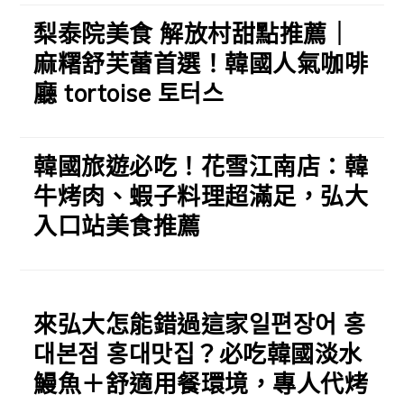
梨泰院美食 解放村甜點推薦｜
麻糬舒芙蕾首選！韓國人氣咖啡
廳 tortoise 토터스
韓國旅遊必吃！花雪江南店：韓
牛烤肉、蝦子料理超滿足，弘大
入口站美食推薦
來弘大怎能錯過這家일편장어 홍
대본점 홍대맛집？必吃韓國淡水
鰻魚＋舒適用餐環境，專人代烤