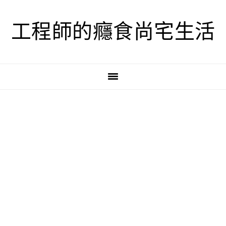
跳
跳
跳
至
至
至
工程師的癮食尚宅生活
主
主
主
要
要
要
導
內
資
覽
容
訊
欄