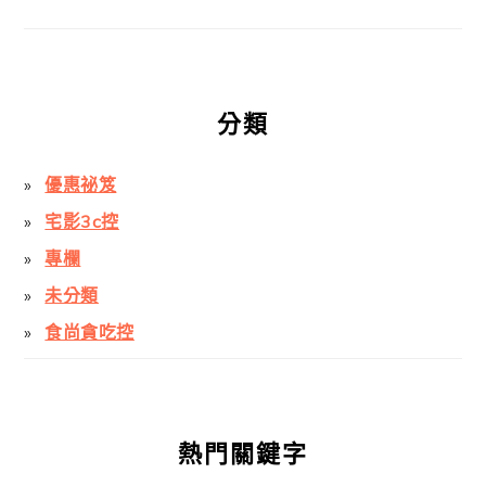
分類
優惠祕笈
宅影3c控
專欄
未分類
食尚貪吃控
熱門關鍵字