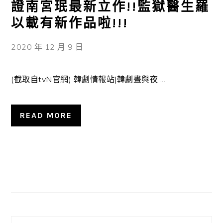
證南宮珉最新立作!!監獄醫生羅
以載有新作品啦!!!
2020 年 12 月 9 日
(截取自tvN官網) 韓劇情報站|韓劇晝與夜 ...
READ MORE
主
要
資