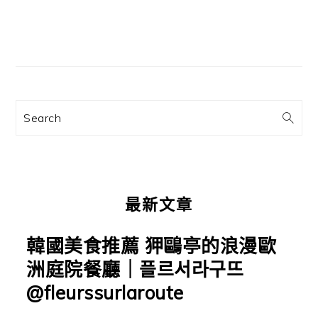
主
要
資
訊
Search
欄
最新文章
韓國美食推薦 狎鷗亭的浪漫歐
洲庭院餐廳｜플르서라구뜨
@fleurssurlaroute