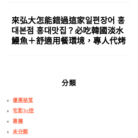
來弘大怎能錯過這家일편장어 홍
대본점 홍대맛집？必吃韓國淡水
鰻魚＋舒適用餐環境，專人代烤
分類
優惠祕笈
宅影3c控
專欄
未分類