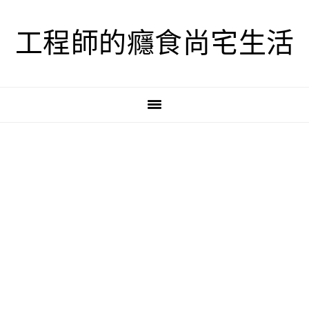
跳
跳
跳
至
至
至
工程師的癮食尚宅生活
主
主
主
要
要
要
導
內
資
覽
容
訊
欄