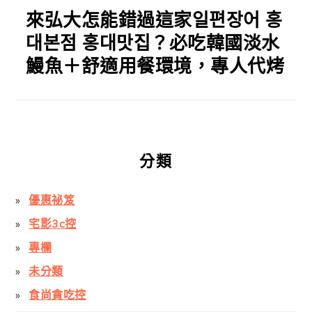
來弘大怎能錯過這家일편장어 홍
대본점 홍대맛집？必吃韓國淡水
鰻魚＋舒適用餐環境，專人代烤
分類
優惠祕笈
宅影3c控
專欄
未分類
食尚貪吃控