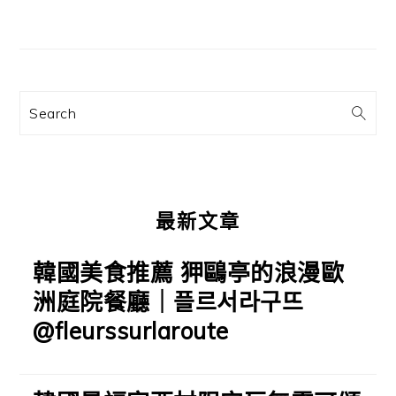
主
要
資
訊
Search
欄
最新文章
韓國美食推薦 狎鷗亭的浪漫歐
洲庭院餐廳｜플르서라구뜨
@fleurssurlaroute