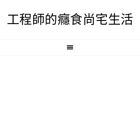
跳
跳
跳
至
至
至
工程師的癮食尚宅生活
主
主
主
要
要
要
導
內
資
覽
容
訊
欄