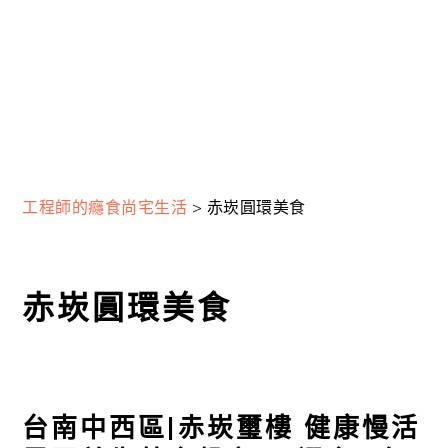
工程師的癮食尚宅生活
>
赤崁圓環美食
赤崁圓環美食
台南中西區|赤崁璽樓 健康慢活