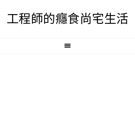
跳
跳
跳
至
至
至
工程師的癮食尚宅生活
主
主
主
要
要
要
導
內
資
覽
容
訊
欄