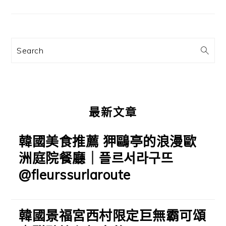
要
資
訊
Search
欄
最新文章
韓國美食推薦 狎鷗亭的浪漫歐
洲庭院餐廳｜플르서라구뜨
@fleurssurlaroute
韓國景福宮西村限定巨無霸可頌