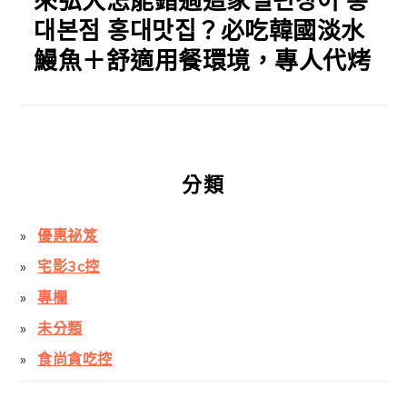
來弘大怎能錯過這家일편장어 홍
대본점 홍대맛집？必吃韓國淡水
鰻魚＋舒適用餐環境，專人代烤
分類
優惠祕笈
宅影3c控
專欄
未分類
食尚貪吃控