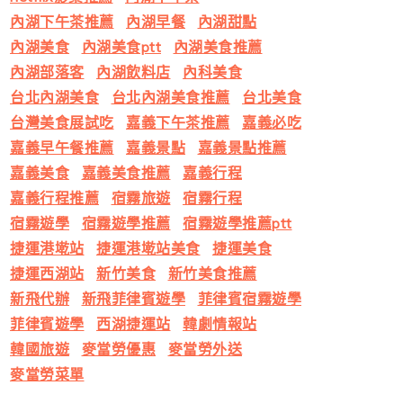
內湖下午茶推薦
內湖早餐
內湖甜點
內湖美食
內湖美食ptt
內湖美食推薦
內湖部落客
內湖飲料店
內科美食
台北內湖美食
台北內湖美食推薦
台北美食
台灣美食展試吃
嘉義下午茶推薦
嘉義必吃
嘉義早午餐推薦
嘉義景點
嘉義景點推薦
嘉義美食
嘉義美食推薦
嘉義行程
嘉義行程推薦
宿霧旅遊
宿霧行程
宿霧遊學
宿霧遊學推薦
宿霧遊學推薦ptt
捷運港墘站
捷運港墘站美食
捷運美食
捷運西湖站
新竹美食
新竹美食推薦
新飛代辦
新飛菲律賓遊學
菲律賓宿霧遊學
菲律賓遊學
西湖捷運站
韓劇情報站
韓國旅遊
麥當勞優惠
麥當勞外送
麥當勞菜單