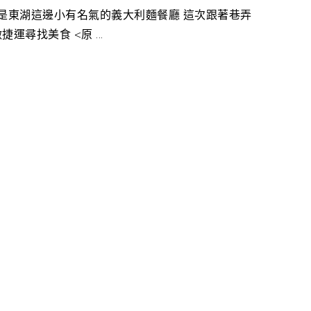
)是東湖這邊小有名氣的義大利麵餐廳 這次跟著巷弄
尋找美食 <原 ...