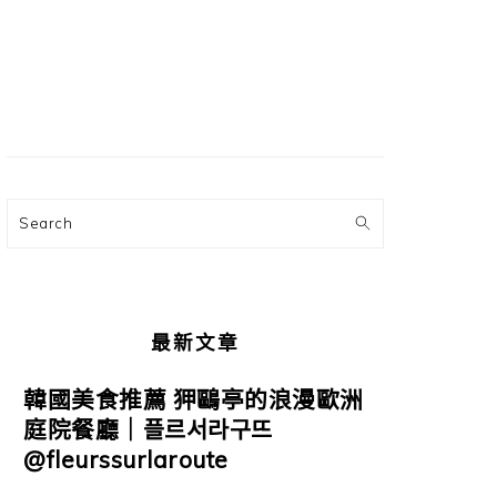
主
要
資
訊
欄
Search
最新文章
韓國美食推薦 狎鷗亭的浪漫歐洲
庭院餐廳｜플르서라구뜨
@fleurssurlaroute