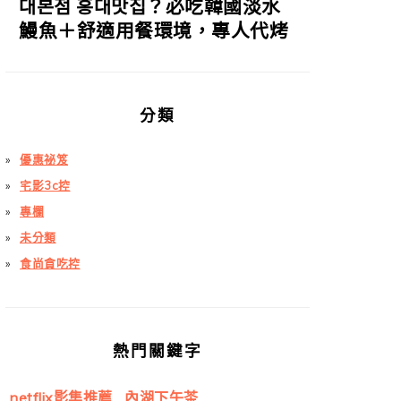
대본점 홍대맛집？必吃韓國淡水
鰻魚＋舒適用餐環境，專人代烤
分類
優惠祕笈
宅影3c控
專欄
未分類
食尚貪吃控
熱門關鍵字
netflix影集推薦
內湖下午茶