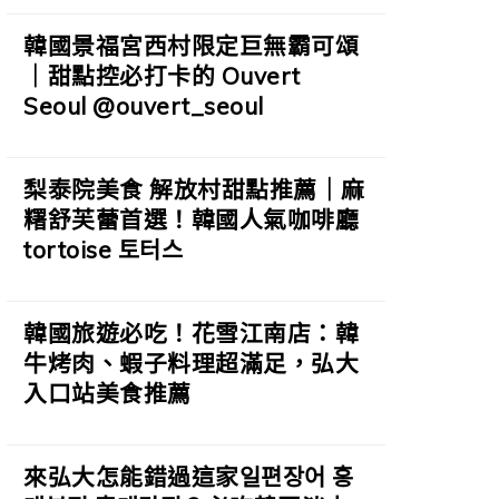
韓國景福宮西村限定巨無霸可頌
｜甜點控必打卡的 Ouvert
Seoul @ouvert_seoul
梨泰院美食 解放村甜點推薦｜麻
糬舒芙蕾首選！韓國人氣咖啡廳
tortoise 토터스
韓國旅遊必吃！花雪江南店：韓
牛烤肉、蝦子料理超滿足，弘大
入口站美食推薦
來弘大怎能錯過這家일편장어 홍