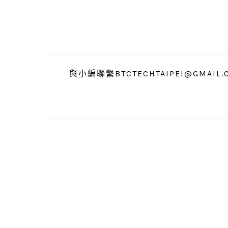
跳
跳
跳
至
至
至
主
主
主
要
要
要
導
內
資
與小編聯繫BTCTECHTAIPEI@GMAIL.
覽
容
訊
欄