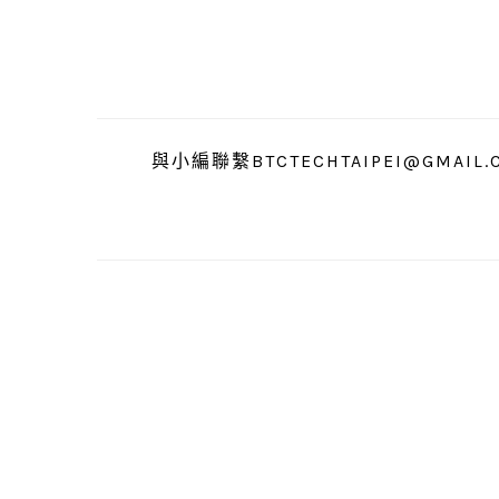
跳
跳
跳
至
至
至
主
主
主
要
要
要
導
內
資
與小編聯繫BTCTECHTAIPEI@GMAIL.
覽
容
訊
欄