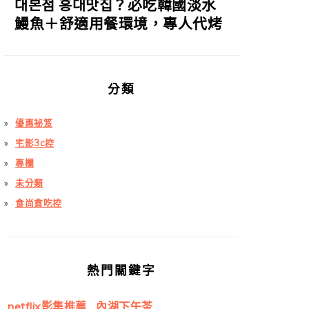
대본점 홍대맛집？必吃韓國淡水
鰻魚＋舒適用餐環境，專人代烤
分類
優惠祕笈
宅影3c控
專欄
未分類
食尚貪吃控
熱門關鍵字
netflix影集推薦
內湖下午茶