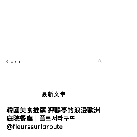
主
要
資
訊
欄
Search
最新文章
韓國美食推薦 狎鷗亭的浪漫歐洲
庭院餐廳｜플르서라구뜨
@fleurssurlaroute