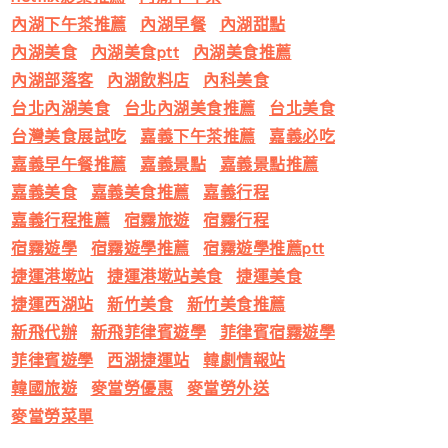
內湖下午茶推薦
內湖早餐
內湖甜點
內湖美食
內湖美食ptt
內湖美食推薦
內湖部落客
內湖飲料店
內科美食
台北內湖美食
台北內湖美食推薦
台北美食
台灣美食展試吃
嘉義下午茶推薦
嘉義必吃
嘉義早午餐推薦
嘉義景點
嘉義景點推薦
嘉義美食
嘉義美食推薦
嘉義行程
嘉義行程推薦
宿霧旅遊
宿霧行程
宿霧遊學
宿霧遊學推薦
宿霧遊學推薦ptt
捷運港墘站
捷運港墘站美食
捷運美食
捷運西湖站
新竹美食
新竹美食推薦
新飛代辦
新飛菲律賓遊學
菲律賓宿霧遊學
菲律賓遊學
西湖捷運站
韓劇情報站
韓國旅遊
麥當勞優惠
麥當勞外送
麥當勞菜單