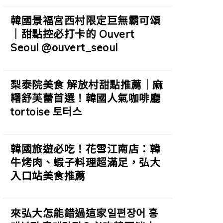
韓國景福宮西村限定巨無霸可頌
｜甜點控必打卡的 Ouvert
Seoul @ouvert_seoul
梨泰院美食 解放村甜點推薦｜麻
糬舒芙蕾首選！韓國人氣咖啡廳
tortoise 토터스
韓國旅遊必吃！花雪江南店：韓
牛烤肉、蝦子料理超滿足，弘大
入口站美食推薦
來弘大怎能錯過這家일편장어 홍