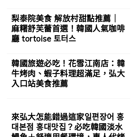
梨泰院美食 解放村甜點推薦｜
麻糬舒芙蕾首選！韓國人氣咖啡
廳 tortoise 토터스
韓國旅遊必吃！花雪江南店：韓
牛烤肉、蝦子料理超滿足，弘大
入口站美食推薦
來弘大怎能錯過這家일편장어 홍
대본점 홍대맛집？必吃韓國淡水