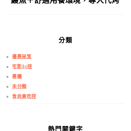
鰻魚＋舒適用餐環境，專人代烤
分類
優惠祕笈
宅影3c控
專欄
未分類
食尚貪吃控
熱門關鍵字