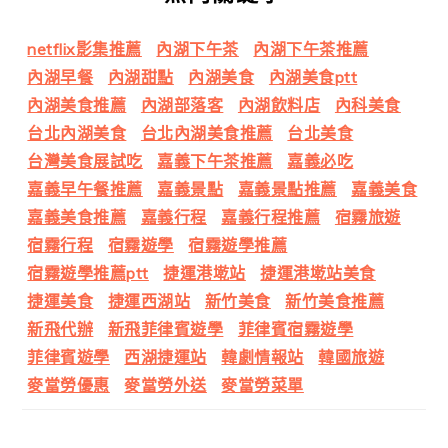
netflix影集推薦
內湖下午茶
內湖下午茶推薦
內湖早餐
內湖甜點
內湖美食
內湖美食ptt
內湖美食推薦
內湖部落客
內湖飲料店
內科美食
台北內湖美食
台北內湖美食推薦
台北美食
台灣美食展試吃
嘉義下午茶推薦
嘉義必吃
嘉義早午餐推薦
嘉義景點
嘉義景點推薦
嘉義美食
嘉義美食推薦
嘉義行程
嘉義行程推薦
宿霧旅遊
宿霧行程
宿霧遊學
宿霧遊學推薦
宿霧遊學推薦ptt
捷運港墘站
捷運港墘站美食
捷運美食
捷運西湖站
新竹美食
新竹美食推薦
新飛代辦
新飛菲律賓遊學
菲律賓宿霧遊學
菲律賓遊學
西湖捷運站
韓劇情報站
韓國旅遊
麥當勞優惠
麥當勞外送
麥當勞菜單