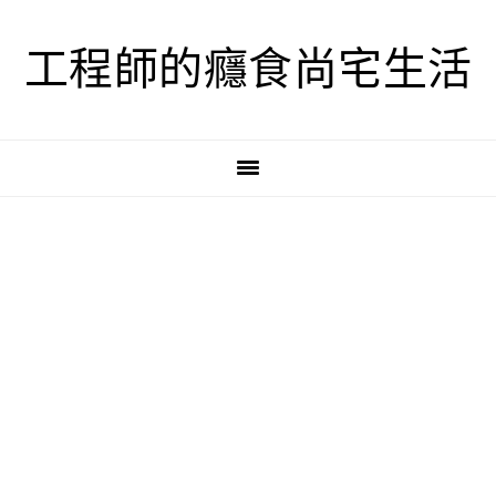
跳
跳
跳
至
至
至
工程師的癮食尚宅生活
主
主
主
要
要
要
導
內
資
覽
容
訊
欄