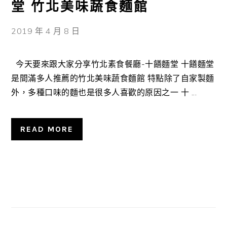
堂 竹北美味蔬食麵館
2019 年 4 月 8 日
今天要來跟大家分享竹北素食餐廳-十饍麵堂 十饍麵堂
是間滿多人推薦的竹北美味蔬食麵館 特點除了自家製麵
外，多種口味的麵也是很多人喜歡的原因之一 十 ...
READ MORE
主
要
資