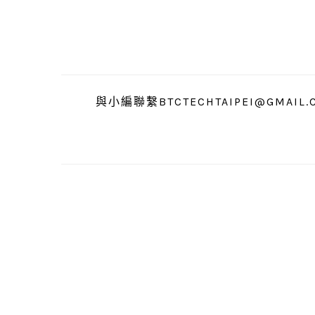
跳
跳
跳
至
至
至
主
主
主
要
要
要
導
內
資
與小編聯繫BTCTECHTAIPEI@GMAIL.
覽
容
訊
欄