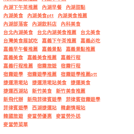
內湖下午茶推薦
內湖早餐
內湖甜點
內湖美食
內湖美食ptt
內湖美食推薦
內湖部落客
內湖飲料店
內科美食
台北內湖美食
台北內湖美食推薦
台北美食
台灣美食展試吃
嘉義下午茶推薦
嘉義必吃
嘉義早午餐推薦
嘉義景點
嘉義景點推薦
嘉義美食
嘉義美食推薦
嘉義行程
嘉義行程推薦
宿霧旅遊
宿霧行程
宿霧遊學
宿霧遊學推薦
宿霧遊學推薦ptt
捷運港墘站
捷運港墘站美食
捷運美食
捷運西湖站
新竹美食
新竹美食推薦
新飛代辦
新飛菲律賓遊學
菲律賓宿霧遊學
菲律賓遊學
西湖捷運站
韓劇情報站
韓國旅遊
麥當勞優惠
麥當勞外送
麥當勞菜單