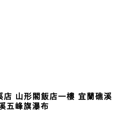
溪店 山形閣飯店一樓 宜蘭礁溪
礁溪五峰旗瀑布