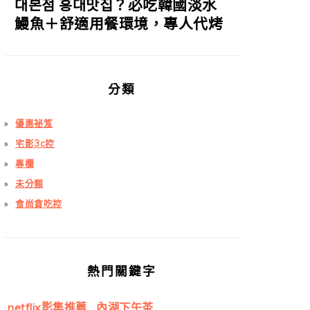
대본점 홍대맛집？必吃韓國淡水
鰻魚＋舒適用餐環境，專人代烤
分類
優惠祕笈
宅影3c控
專欄
未分類
食尚貪吃控
熱門關鍵字
netflix影集推薦
內湖下午茶