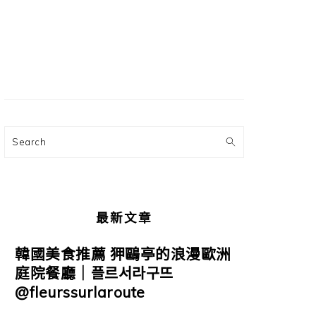
主
要
資
訊
欄
Search
最新文章
韓國美食推薦 狎鷗亭的浪漫歐洲
庭院餐廳｜플르서라구뜨
@fleurssurlaroute