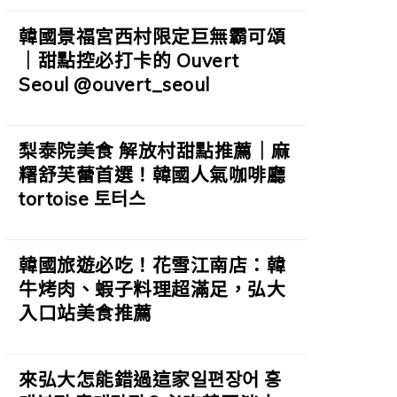
韓國景福宮西村限定巨無霸可頌
｜甜點控必打卡的 Ouvert
Seoul @ouvert_seoul
梨泰院美食 解放村甜點推薦｜麻
糬舒芙蕾首選！韓國人氣咖啡廳
tortoise 토터스
韓國旅遊必吃！花雪江南店：韓
牛烤肉、蝦子料理超滿足，弘大
入口站美食推薦
來弘大怎能錯過這家일편장어 홍