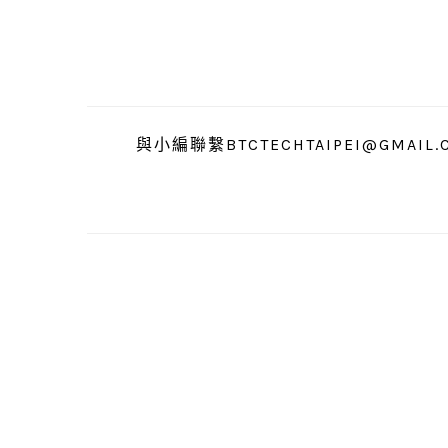
跳
跳
跳
至
至
至
主
主
主
要
要
要
導
內
資
與小編聯繫BTCTECHTAIPEI@GMAIL.
覽
容
訊
欄