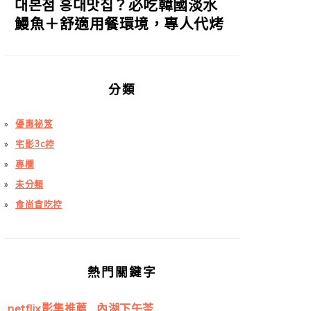
대본점 홍대맛집？必吃韓國淡水
鰻魚＋舒適用餐環境，專人代烤
分類
優惠祕笈
宅影3c控
專欄
未分類
食尚貪吃控
熱門關鍵字
netflix影集推薦
內湖下午茶