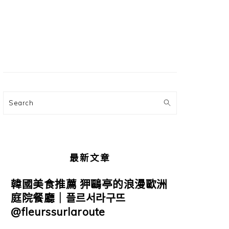
主
要
資
訊
欄
Search
最新文章
韓國美食推薦 狎鷗亭的浪漫歐洲
庭院餐廳｜플르서라구뜨
@fleurssurlaroute