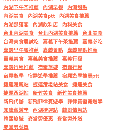
內湖下午茶推薦
內湖早餐
內湖甜點
內湖美食
內湖美食ptt
內湖美食推薦
內湖部落客
內湖飲料店
內科美食
台北內湖美食
台北內湖美食推薦
台北美食
台灣美食展試吃
嘉義下午茶推薦
嘉義必吃
嘉義早午餐推薦
嘉義景點
嘉義景點推薦
嘉義美食
嘉義美食推薦
嘉義行程
嘉義行程推薦
宿霧旅遊
宿霧行程
宿霧遊學
宿霧遊學推薦
宿霧遊學推薦ptt
捷運港墘站
捷運港墘站美食
捷運美食
捷運西湖站
新竹美食
新竹美食推薦
新飛代辦
新飛菲律賓遊學
菲律賓宿霧遊學
菲律賓遊學
西湖捷運站
韓劇情報站
韓國旅遊
麥當勞優惠
麥當勞外送
麥當勞菜單