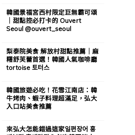
韓國景福宮西村限定巨無霸可頌
｜甜點控必打卡的 Ouvert
Seoul @ouvert_seoul
梨泰院美食 解放村甜點推薦｜麻
糬舒芙蕾首選！韓國人氣咖啡廳
tortoise 토터스
韓國旅遊必吃！花雪江南店：韓
牛烤肉、蝦子料理超滿足，弘大
入口站美食推薦
來弘大怎能錯過這家일편장어 홍