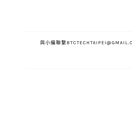
跳
跳
跳
至
至
至
主
主
主
要
要
要
導
內
資
與小編聯繫BTCTECHTAIPEI@GMAIL.
覽
容
訊
欄