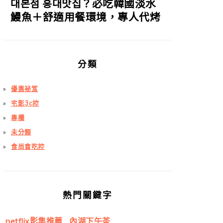
대본점 홍대맛집？必吃韓國淡水
鰻魚＋舒適用餐環境，專人代烤
分類
優惠祕笈
宅影3c控
專欄
未分類
食尚貪吃控
熱門關鍵字
netflix影集推薦
內湖下午茶