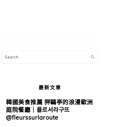
主
要
資
訊
欄
Search
最新文章
韓國美食推薦 狎鷗亭的浪漫歐洲
庭院餐廳｜플르서라구뜨
@fleurssurlaroute