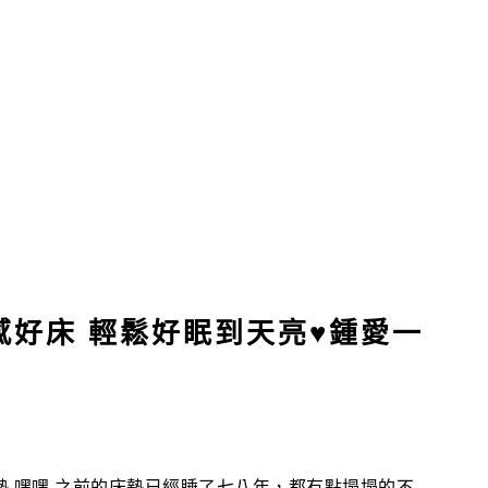
質感好床 輕鬆好眠到天亮♥鍾愛一
墊 嘿嘿 之前的床墊已經睡了七八年，都有點塌塌的不