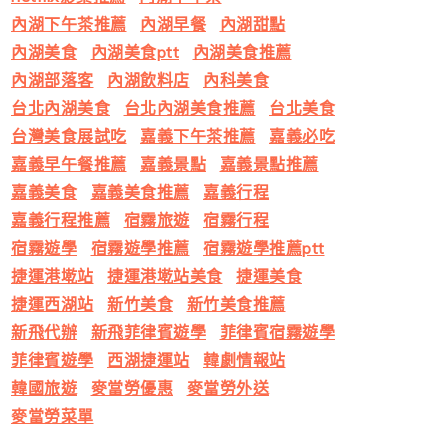
內湖下午茶推薦
內湖早餐
內湖甜點
內湖美食
內湖美食ptt
內湖美食推薦
內湖部落客
內湖飲料店
內科美食
台北內湖美食
台北內湖美食推薦
台北美食
台灣美食展試吃
嘉義下午茶推薦
嘉義必吃
嘉義早午餐推薦
嘉義景點
嘉義景點推薦
嘉義美食
嘉義美食推薦
嘉義行程
嘉義行程推薦
宿霧旅遊
宿霧行程
宿霧遊學
宿霧遊學推薦
宿霧遊學推薦ptt
捷運港墘站
捷運港墘站美食
捷運美食
捷運西湖站
新竹美食
新竹美食推薦
新飛代辦
新飛菲律賓遊學
菲律賓宿霧遊學
菲律賓遊學
西湖捷運站
韓劇情報站
韓國旅遊
麥當勞優惠
麥當勞外送
麥當勞菜單