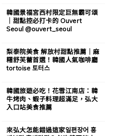
韓國景福宮西村限定巨無霸可頌
｜甜點控必打卡的 Ouvert
Seoul @ouvert_seoul
梨泰院美食 解放村甜點推薦｜麻
糬舒芙蕾首選！韓國人氣咖啡廳
tortoise 토터스
韓國旅遊必吃！花雪江南店：韓
牛烤肉、蝦子料理超滿足，弘大
入口站美食推薦
來弘大怎能錯過這家일편장어 홍