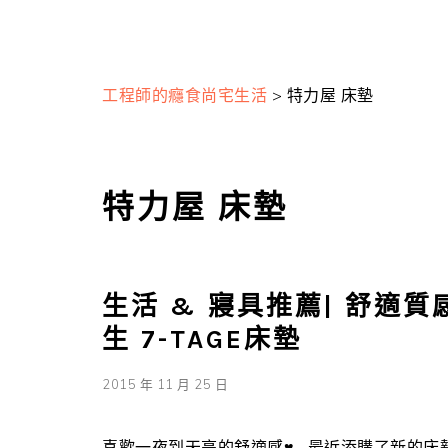
工程師的癮食尚宅生活
>
特力屋 床墊
特力屋 床墊
生活 & 寢具推薦| 舒適
生 7-TAGE床墊
2015 年 11 月 25 日
喜歡一夜到天亮的舒適感♥ 最近添購了新的床