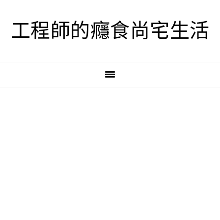
跳
跳
跳
至
至
至
工程師的癮食尚宅生活
主
主
主
要
要
要
導
內
資
覽
容
訊
欄