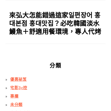
來弘大怎能錯過這家일편장어 홍
대본점 홍대맛집？必吃韓國淡水
鰻魚＋舒適用餐環境，專人代烤
分類
優惠祕笈
宅影3c控
專欄
未分類