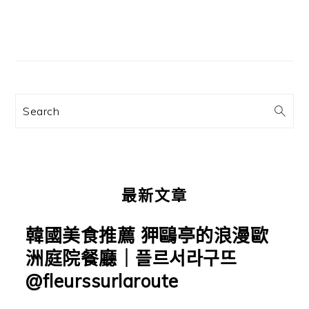
主
要
資
訊
Search
欄
最新文章
韓國美食推薦 狎鷗亭的浪漫歐
洲庭院餐廳｜플르서라구뜨
@fleurssurlaroute