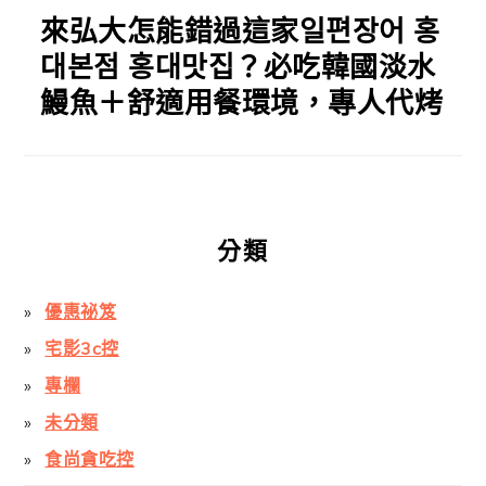
來弘大怎能錯過這家일편장어 홍
대본점 홍대맛집？必吃韓國淡水
鰻魚＋舒適用餐環境，專人代烤
分類
優惠祕笈
宅影3c控
專欄
未分類
食尚貪吃控