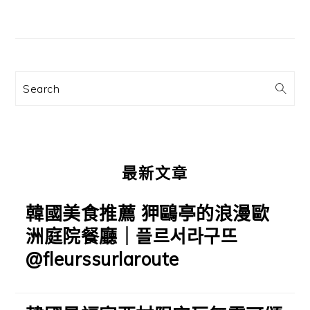
主
要
資
訊
Search
欄
最新文章
韓國美食推薦 狎鷗亭的浪漫歐
洲庭院餐廳｜플르서라구뜨
@fleurssurlaroute