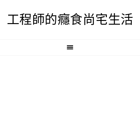
跳
跳
跳
至
至
至
工程師的癮食尚宅生活
主
主
主
要
要
要
導
內
資
覽
容
訊
欄