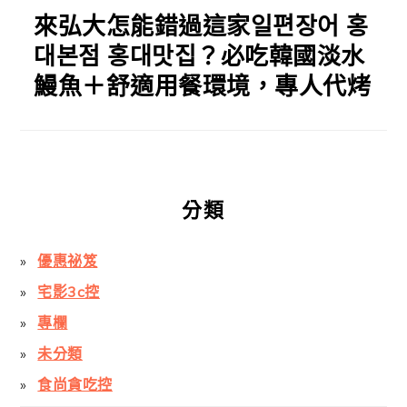
來弘大怎能錯過這家일편장어 홍
대본점 홍대맛집？必吃韓國淡水
鰻魚＋舒適用餐環境，專人代烤
分類
優惠祕笈
宅影3c控
專欄
未分類
食尚貪吃控