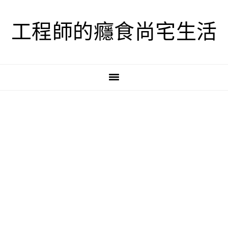
跳
跳
跳
至
至
至
工程師的癮食尚宅生活
主
主
主
要
要
要
導
內
資
覽
容
訊
欄