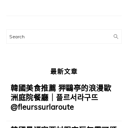
主
要
資
訊
Search
欄
最新文章
韓國美食推薦 狎鷗亭的浪漫歐
洲庭院餐廳｜플르서라구뜨
@fleurssurlaroute