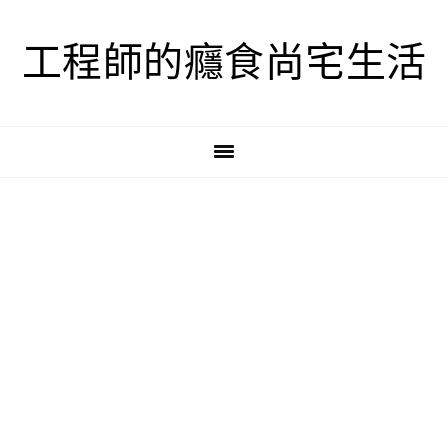
跳
跳
跳
至
至
至
工程師的癮食尚宅生活
主
主
主
要
要
要
導
內
資
覽
容
訊
欄