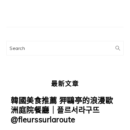
主
要
資
訊
Search
欄
最新文章
韓國美食推薦 狎鷗亭的浪漫歐
洲庭院餐廳｜플르서라구뜨
@fleurssurlaroute