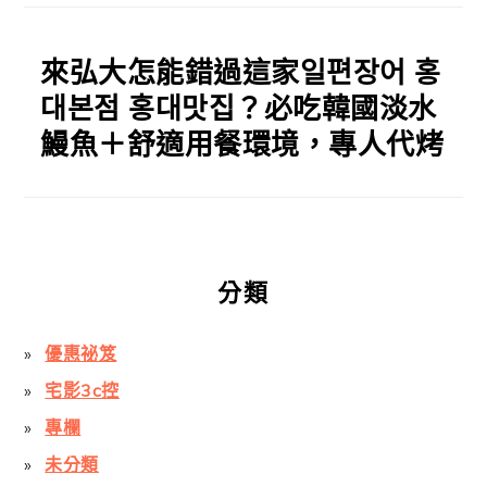
來弘大怎能錯過這家일편장어 홍
대본점 홍대맛집？必吃韓國淡水
鰻魚＋舒適用餐環境，專人代烤
分類
優惠祕笈
宅影3c控
專欄
未分類