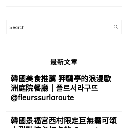
要
資
訊
Search
欄
最新文章
韓國美食推薦 狎鷗亭的浪漫歐
洲庭院餐廳｜플르서라구뜨
@fleurssurlaroute
韓國景福宮西村限定巨無霸可頌