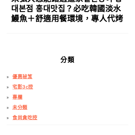
대본점 홍대맛집？必吃韓國淡水
鰻魚＋舒適用餐環境，專人代烤
分類
優惠祕笈
宅影3c控
專欄
未分類
食尚貪吃控