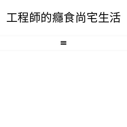
跳
跳
跳
至
至
至
工程師的癮食尚宅生活
主
主
主
要
要
要
導
內
資
覽
容
訊
欄