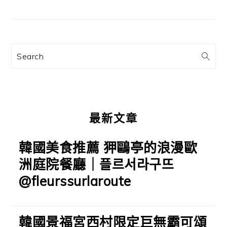
主
要
資
訊
Search
欄
最新文章
韓國美食推薦 狎鷗亭的浪漫歐
洲庭院餐廳｜플르서라구뜨
@fleurssurlaroute
韓國景福宮西村限定巨無霸可頌