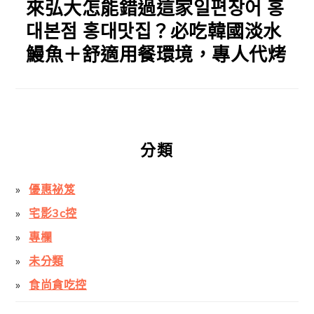
來弘大怎能錯過這家일편장어 홍
대본점 홍대맛집？必吃韓國淡水
鰻魚＋舒適用餐環境，專人代烤
分類
優惠祕笈
宅影3c控
專欄
未分類
食尚貪吃控