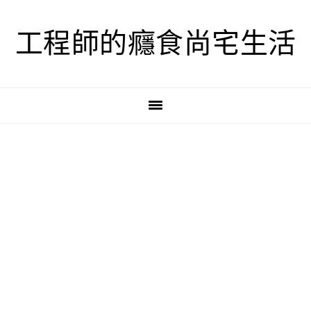
跳
跳
跳
至
至
至
工程師的癮食尚宅生活
主
主
主
要
要
要
導
內
資
覽
容
訊
欄