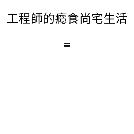
跳
跳
跳
至
至
至
工程師的癮食尚宅生活
主
主
主
要
要
要
導
內
資
覽
容
訊
欄