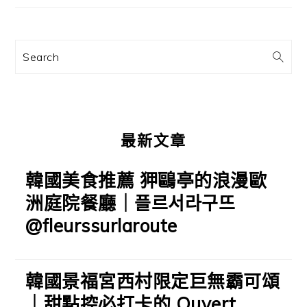
要
資
訊
Search
欄
最新文章
韓國美食推薦 狎鷗亭的浪漫歐
洲庭院餐廳｜플르서라구뜨
@fleurssurlaroute
韓國景福宮西村限定巨無霸可頌
｜甜點控必打卡的 Ouvert