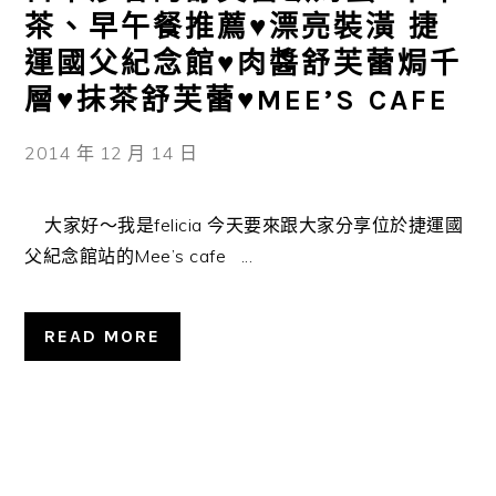
茶、早午餐推薦♥漂亮裝潢 捷
運國父紀念館♥肉醬舒芙蕾焗千
層♥抹茶舒芙蕾♥MEE’S CAFE
2014 年 12 月 14 日
大家好～我是felicia 今天要來跟大家分享位於捷運國
父紀念館站的Mee’s cafe ...
READ MORE
主