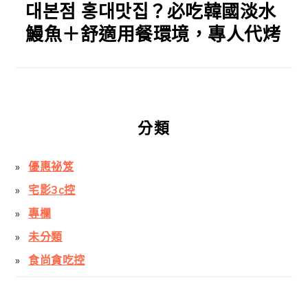
대본점 홍대맛집？必吃韓國淡水
鰻魚＋舒適用餐環境，專人代烤
分類
優惠祕笈
宅影3c控
專欄
未分類
食尚貪吃控