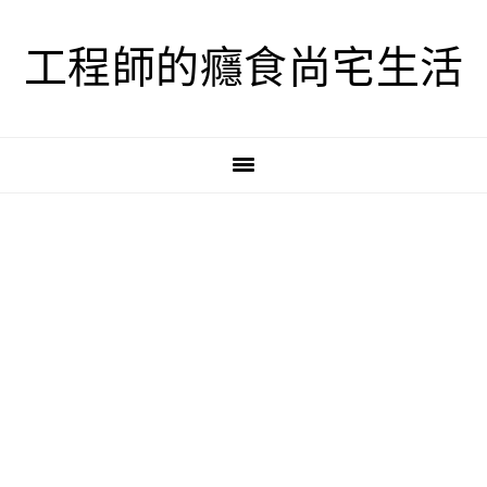
跳
跳
跳
至
至
至
工程師的癮食尚宅生活
主
主
主
要
要
要
導
內
資
覽
容
訊
欄