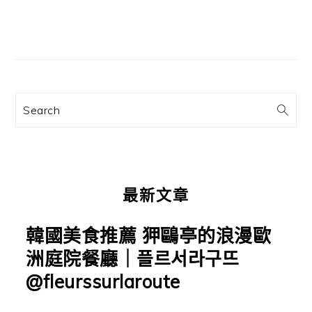
主
要
資
訊
Search
欄
最新文章
韓國美食推薦 狎鷗亭的浪漫歐
洲庭院餐廳｜플르서라구뜨
@fleurssurlaroute