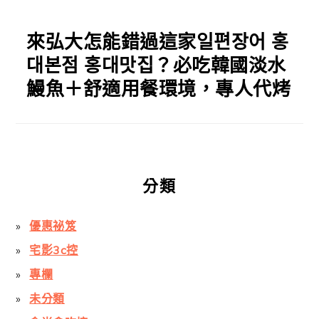
來弘大怎能錯過這家일편장어 홍
대본점 홍대맛집？必吃韓國淡水
鰻魚＋舒適用餐環境，專人代烤
分類
優惠祕笈
宅影3c控
專欄
未分類