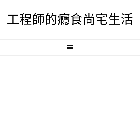
跳
跳
跳
至
至
至
工程師的癮食尚宅生活
主
主
主
要
要
要
導
內
資
覽
容
訊
欄