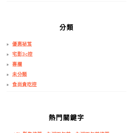
分類
優惠祕笈
宅影3c控
專欄
未分類
食尚貪吃控
熱門關鍵字