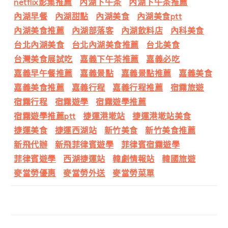
netflix影集推薦
內湖下午茶
內湖下午茶推薦
內湖早餐
內湖甜點
內湖美食
內湖美食ptt
內湖美食推薦
內湖部落客
內湖飲料店
內科美食
台北內湖美食
台北內湖美食推薦
台北美食
台灣美食展試吃
嘉義下午茶推薦
嘉義必吃
嘉義早午餐推薦
嘉義景點
嘉義景點推薦
嘉義美食
嘉義美食推薦
嘉義行程
嘉義行程推薦
宿霧旅遊
宿霧行程
宿霧遊學
宿霧遊學推薦
宿霧遊學推薦ptt
捷運港墘站
捷運港墘站美食
捷運美食
捷運西湖站
新竹美食
新竹美食推薦
新飛代辦
新飛菲律賓遊學
菲律賓宿霧遊學
菲律賓遊學
西湖捷運站
韓劇情報站
韓國旅遊
麥當勞優惠
麥當勞外送
麥當勞菜單