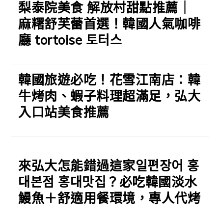
梨泰院美食 解放村甜點推薦｜
麻糬舒芙蕾首選！韓國人氣咖啡
廳 tortoise 토터스
韓國旅遊必吃！花雪江南店：韓
牛烤肉、蝦子料理超滿足，弘大
入口站美食推薦
來弘大怎能錯過這家일편장어 홍
대본점 홍대맛집？必吃韓國淡水
鰻魚＋舒適用餐環境，專人代烤