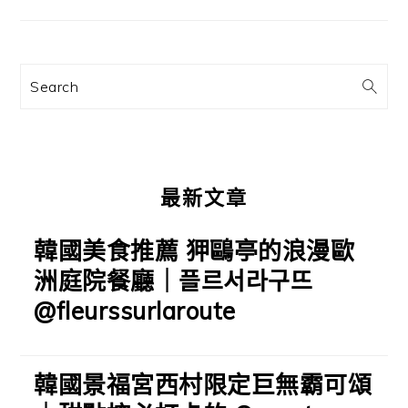
要
資
訊
Search
欄
最新文章
韓國美食推薦 狎鷗亭的浪漫歐
洲庭院餐廳｜플르서라구뜨
@fleurssurlaroute
韓國景福宮西村限定巨無霸可頌