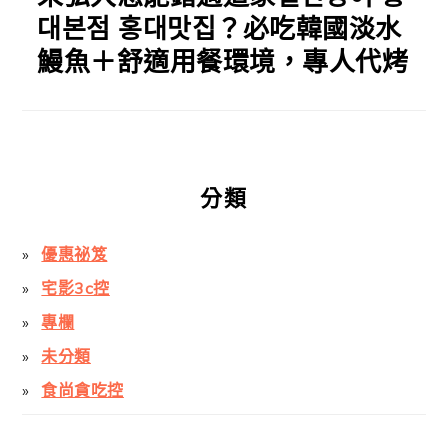
대본점 홍대맛집？必吃韓國淡水
鰻魚＋舒適用餐環境，專人代烤
分類
優惠祕笈
宅影3c控
專欄
未分類
食尚貪吃控