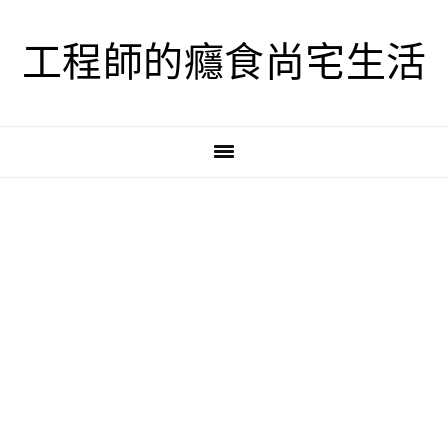
跳
跳
跳
至
至
至
工程師的癮食尚宅生活
主
主
主
要
要
要
導
內
資
覽
容
訊
欄