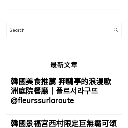
要
資
訊
Search
欄
最新文章
韓國美食推薦 狎鷗亭的浪漫歐
洲庭院餐廳｜플르서라구뜨
@fleurssurlaroute
韓國景福宮西村限定巨無霸可頌