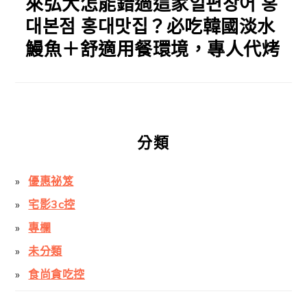
來弘大怎能錯過這家일편장어 홍
대본점 홍대맛집？必吃韓國淡水
鰻魚＋舒適用餐環境，專人代烤
分類
優惠祕笈
宅影3c控
專欄
未分類
食尚貪吃控