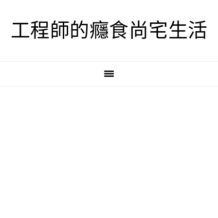
跳
跳
跳
至
至
至
工程師的癮食尚宅生活
主
主
主
要
要
要
導
內
資
覽
容
訊
欄