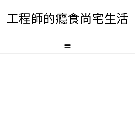
跳
跳
跳
至
至
至
工程師的癮食尚宅生活
主
主
主
要
要
要
導
內
資
覽
容
訊
欄