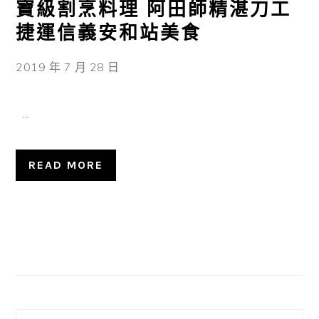
寶級割烹料理 阿田師精湛刀工
捷運信義安和站美食
2019 年 7 月 28 日
...
READ MORE
主
要
資