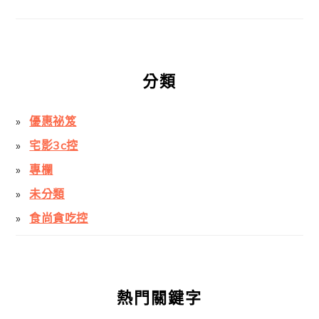
分類
優惠祕笈
宅影3c控
專欄
未分類
食尚貪吃控
熱門關鍵字