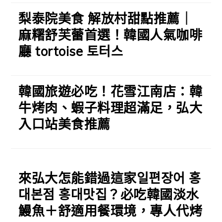
梨泰院美食 解放村甜點推薦｜
麻糬舒芙蕾首選！韓國人氣咖啡
廳 tortoise 토터스
韓國旅遊必吃！花雪江南店：韓
牛烤肉、蝦子料理超滿足，弘大
入口站美食推薦
來弘大怎能錯過這家일편장어 홍
대본점 홍대맛집？必吃韓國淡水
鰻魚＋舒適用餐環境，專人代烤