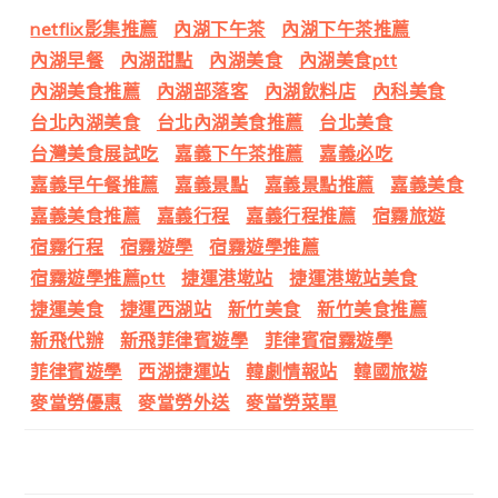
netflix影集推薦
內湖下午茶
內湖下午茶推薦
內湖早餐
內湖甜點
內湖美食
內湖美食ptt
內湖美食推薦
內湖部落客
內湖飲料店
內科美食
台北內湖美食
台北內湖美食推薦
台北美食
台灣美食展試吃
嘉義下午茶推薦
嘉義必吃
嘉義早午餐推薦
嘉義景點
嘉義景點推薦
嘉義美食
嘉義美食推薦
嘉義行程
嘉義行程推薦
宿霧旅遊
宿霧行程
宿霧遊學
宿霧遊學推薦
宿霧遊學推薦ptt
捷運港墘站
捷運港墘站美食
捷運美食
捷運西湖站
新竹美食
新竹美食推薦
新飛代辦
新飛菲律賓遊學
菲律賓宿霧遊學
菲律賓遊學
西湖捷運站
韓劇情報站
韓國旅遊
麥當勞優惠
麥當勞外送
麥當勞菜單