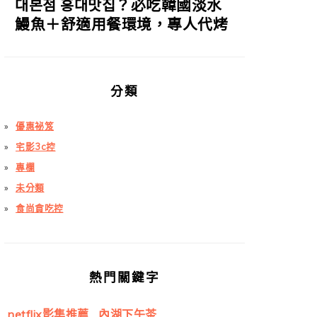
대본점 홍대맛집？必吃韓國淡水
鰻魚＋舒適用餐環境，專人代烤
分類
優惠祕笈
宅影3c控
專欄
未分類
食尚貪吃控
熱門關鍵字
netflix影集推薦
內湖下午茶