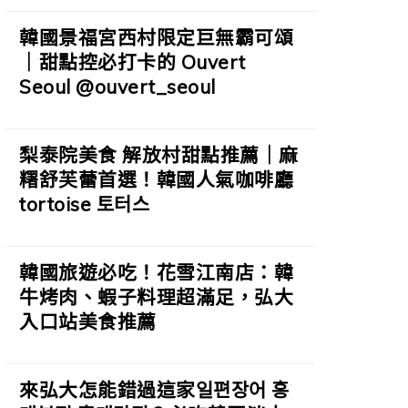
韓國景福宮西村限定巨無霸可頌
｜甜點控必打卡的 Ouvert
Seoul @ouvert_seoul
梨泰院美食 解放村甜點推薦｜麻
糬舒芙蕾首選！韓國人氣咖啡廳
tortoise 토터스
韓國旅遊必吃！花雪江南店：韓
牛烤肉、蝦子料理超滿足，弘大
入口站美食推薦
來弘大怎能錯過這家일편장어 홍