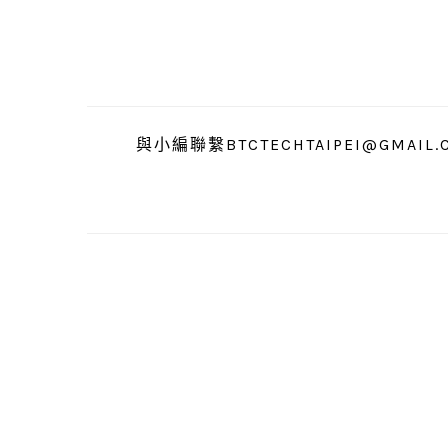
跳
跳
跳
至
至
至
主
主
主
要
要
要
導
內
資
與小編聯繫BTCTECHTAIPEI@GMAIL.
覽
容
訊
欄