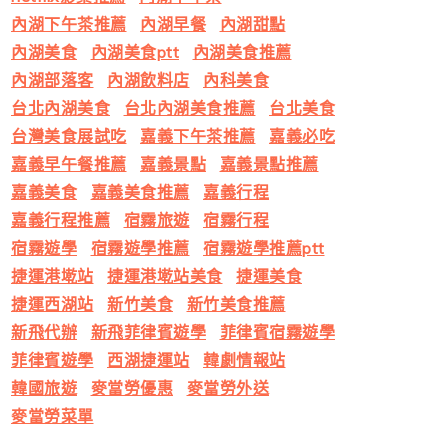
內湖下午茶推薦
內湖早餐
內湖甜點
內湖美食
內湖美食ptt
內湖美食推薦
內湖部落客
內湖飲料店
內科美食
台北內湖美食
台北內湖美食推薦
台北美食
台灣美食展試吃
嘉義下午茶推薦
嘉義必吃
嘉義早午餐推薦
嘉義景點
嘉義景點推薦
嘉義美食
嘉義美食推薦
嘉義行程
嘉義行程推薦
宿霧旅遊
宿霧行程
宿霧遊學
宿霧遊學推薦
宿霧遊學推薦ptt
捷運港墘站
捷運港墘站美食
捷運美食
捷運西湖站
新竹美食
新竹美食推薦
新飛代辦
新飛菲律賓遊學
菲律賓宿霧遊學
菲律賓遊學
西湖捷運站
韓劇情報站
韓國旅遊
麥當勞優惠
麥當勞外送
麥當勞菜單