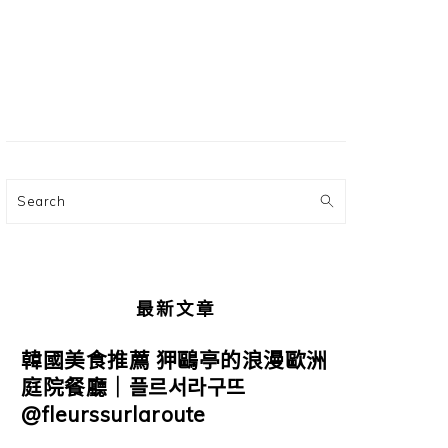
主
要
資
訊
欄
Search
最新文章
韓國美食推薦 狎鷗亭的浪漫歐洲
庭院餐廳｜플르서라구뜨
@fleurssurlaroute