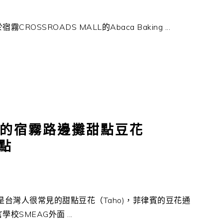
SROADS MALL的Abaca Baking ...
下的宿霧路邊攤甜點豆花
甜點
是台灣人很常見的甜點豆花（Taho)，菲律賓的豆花通
SMEAG外面 ...