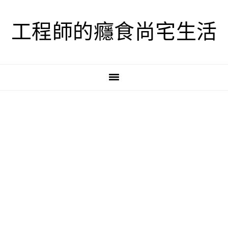
跳
跳
跳
至
至
至
工程師的癮食尚宅生活
主
主
主
要
要
要
導
內
資
覽
容
訊
欄