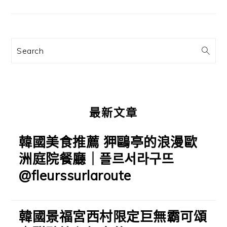
要
資
訊
Search
欄
最新文章
韓國美食推薦 狎鷗亭的浪漫歐
洲庭院餐廳｜플르서라구뜨
@fleurssurlaroute
韓國景福宮西村限定巨無霸可頌