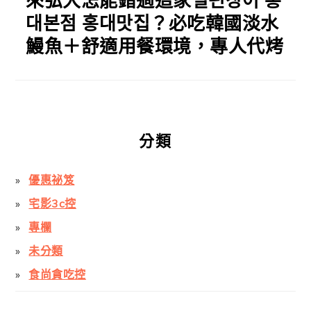
來弘大怎能錯過這家일편장어 홍
대본점 홍대맛집？必吃韓國淡水
鰻魚＋舒適用餐環境，專人代烤
分類
優惠祕笈
宅影3c控
專欄
未分類
食尚貪吃控