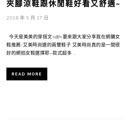
夾腳涼鞋跟休閒鞋好看又舒適~
2018 年 5 月 17 日
今天是美美的穿搭文>////<要來跟大家分享我在網購女
鞋推薦-艾美時尚選的兩雙鞋子 艾美時尚真的是一間很
好的網拍女鞋選擇耶~款式超多 ...
READ MORE
主
要
資