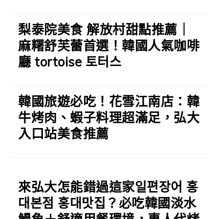
梨泰院美食 解放村甜點推薦｜
麻糬舒芙蕾首選！韓國人氣咖啡
廳 tortoise 토터스
韓國旅遊必吃！花雪江南店：韓
牛烤肉、蝦子料理超滿足，弘大
入口站美食推薦
來弘大怎能錯過這家일편장어 홍
대본점 홍대맛집？必吃韓國淡水