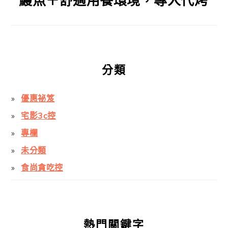
鰻魚＋舒適用餐環境，專人代烤
分類
優惠祕笈
宅影3c控
專欄
未分類
食尚貪吃控
熱門關鍵字