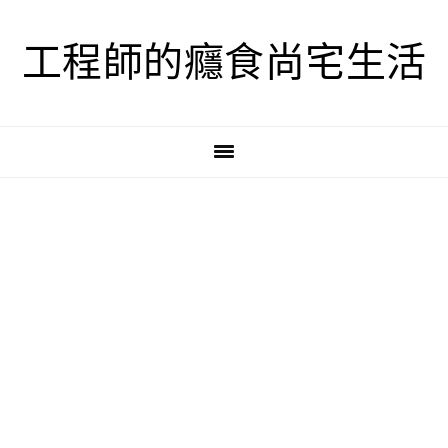
跳
跳
跳
至
至
至
工程師的癮食尚宅生活
主
主
主
要
要
要
導
內
資
覽
容
訊
欄