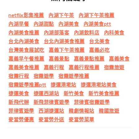
netflix影集推薦
內湖下午茶
內湖下午茶推薦
內湖早餐
內湖甜點
內湖美食
內湖美食ptt
內湖美食推薦
內湖部落客
內湖飲料店
內科美食
台北內湖美食
台北內湖美食推薦
台北美食
台灣美食展試吃
嘉義下午茶推薦
嘉義必吃
嘉義早午餐推薦
嘉義景點
嘉義景點推薦
嘉義美食
嘉義美食推薦
嘉義行程
嘉義行程推薦
宿霧旅遊
宿霧行程
宿霧遊學
宿霧遊學推薦
宿霧遊學推薦ptt
捷運港墘站
捷運港墘站美食
捷運美食
捷運西湖站
新竹美食
新竹美食推薦
新飛代辦
新飛菲律賓遊學
菲律賓宿霧遊學
菲律賓遊學
西湖捷運站
韓劇情報站
韓國旅遊
麥當勞優惠
麥當勞外送
麥當勞菜單