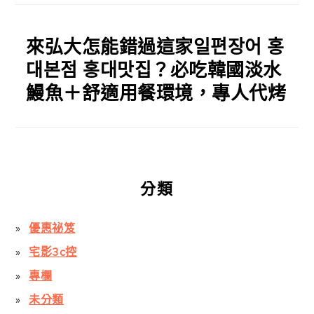
來弘大怎能錯過這家일편장어 홍
대본점 홍대맛집？必吃韓國淡水
鰻魚＋舒適用餐環境，專人代烤
分類
優惠祕笈
宅影3c控
專欄
未分類