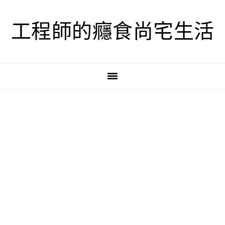
跳
跳
跳
至
至
至
工程師的癮食尚宅生活
主
主
主
要
要
要
導
內
資
覽
容
訊
欄