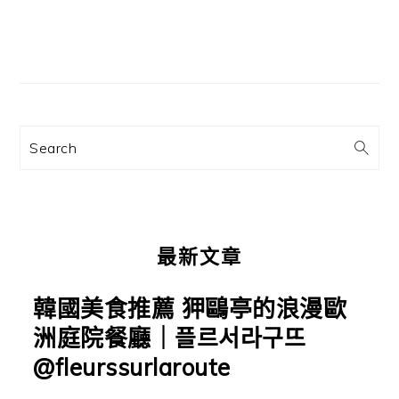
主
要
資
訊
Search
欄
最新文章
韓國美食推薦 狎鷗亭的浪漫歐
洲庭院餐廳｜플르서라구뜨
@fleurssurlaroute